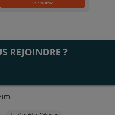
Voir sa fiche
S REJOINDRE ?
eim
Menuisier Wolxheim