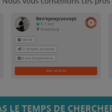
Nous vous conseillons ces pros
Ben’epoxyconcept
5
(
1
avis)
Strasbourg
Vérifié
51 projets acceptés
8 ans d'expérience
Voir sa fiche
AS LE TEMPS DE CHERCHER