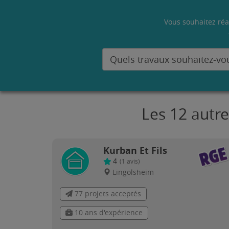
Vous souhaitez réa
Les 12 autr
Kurban Et Fils
4
(
1
avis)
Lingolsheim
77 projets acceptés
10 ans d'expérience