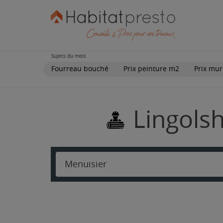
Sujets du mois
Fourreau bouché
Prix peinture m2
Prix mur
Lingols
Menuisier