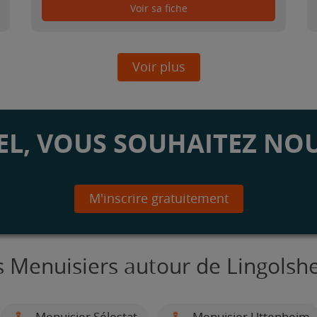
Voir sa fiche
Voir plus
L, VOUS SOUHAITEZ NOU
M'inscrire gratuitement
s Menuisiers autour de Lingolsh
Menuisier Sélestat
Menuisier Uttenheim