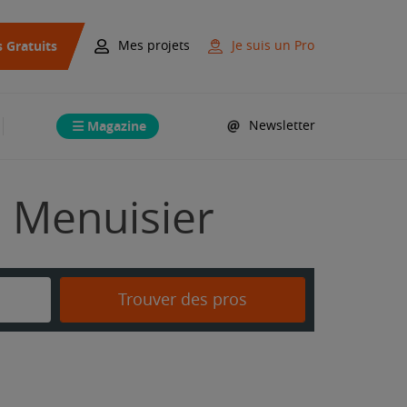
s Gratuits
Mes projets
Je suis un Pro
Magazine
Newsletter
n Menuisier
Trouver des pros