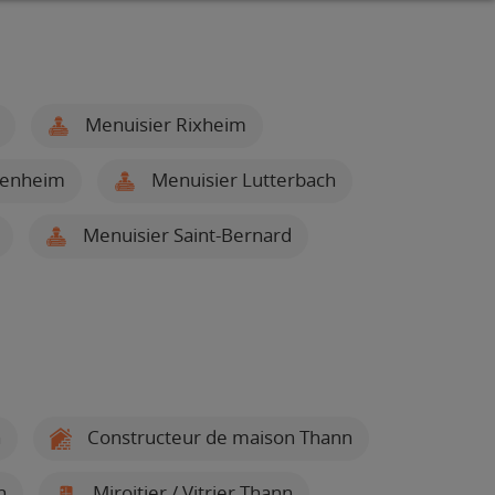
n
Menuisier Rixheim
denheim
Menuisier Lutterbach
Menuisier Saint-Bernard
n
Constructeur de maison Thann
n
Miroitier / Vitrier Thann