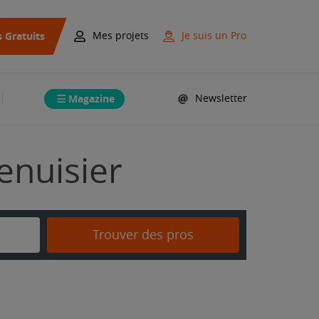
s Gratuits
Mes projets
Je suis un Pro
Magazine
Newsletter
enuisier
Trouver des pros