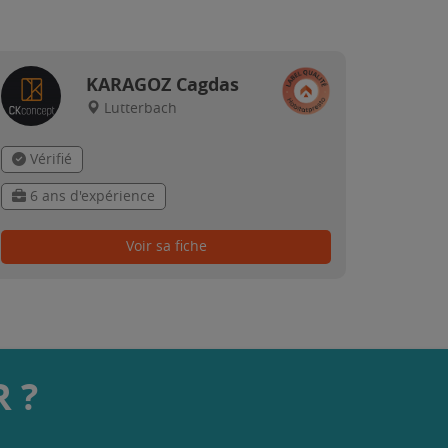
KARAGOZ Cagdas
Lutterbach
Vérifié
6 ans d'expérience
Voir sa fiche
 ?