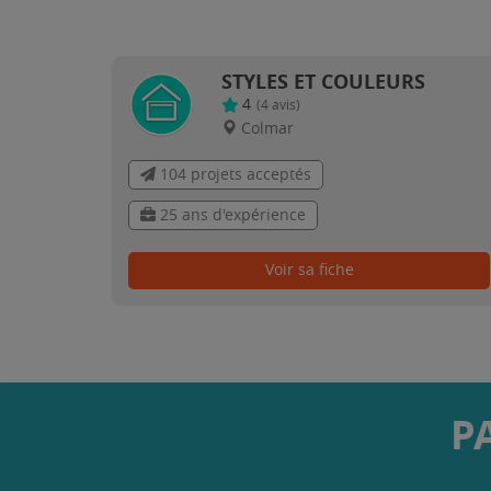
STYLES ET COULEURS
4
(
4
avis)
Colmar
104 projets acceptés
25 ans d'expérience
Voir sa fiche
P