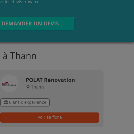
z des devis travaux
.
DEMANDER UN DEVIS
x à Thann
POLAT Rénovation
Thann
6 ans d'expérience
Voir sa fiche