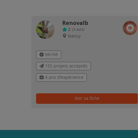
Renovalb
2
(
3
avis)
Nancy
Vérifié
155 projets acceptés
4 ans d'expérience
Voir sa fiche