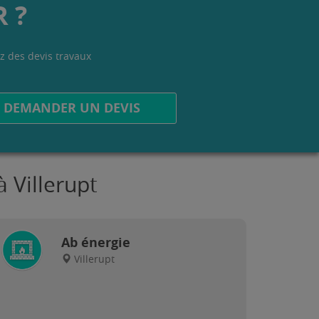
 ?
z des devis travaux
.
DEMANDER UN DEVIS
 Villerupt
Ab énergie
Villerupt