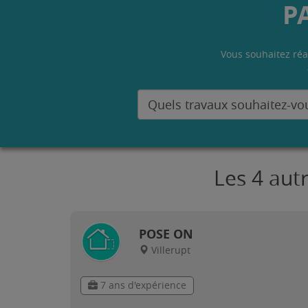
P
Vous souhaitez réa
Les 4 aut
POSE ON
Villerupt
7 ans d'expérience