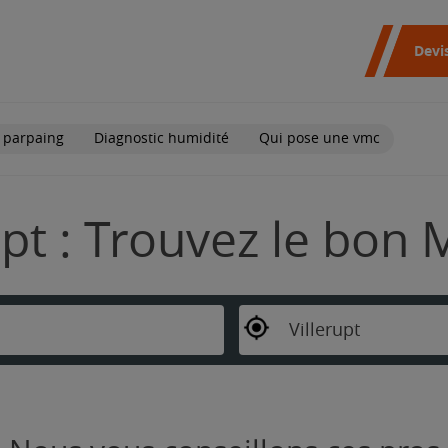
Devi
 parpaing
Diagnostic humidité
Qui pose une vmc
upt : Trouvez le bon 
Villerupt