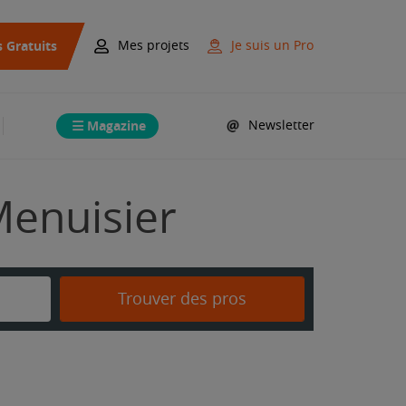
s Gratuits
Mes projets
Je suis un Pro
Magazine
Newsletter
Menuisier
Trouver des pros