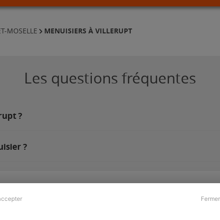
MENUISIERS À VILLERUPT
ET-MOSELLE
Les questions fréquentes
rupt ?
isier ?
accepter
Fermer
Presse & Partenaires
À propos