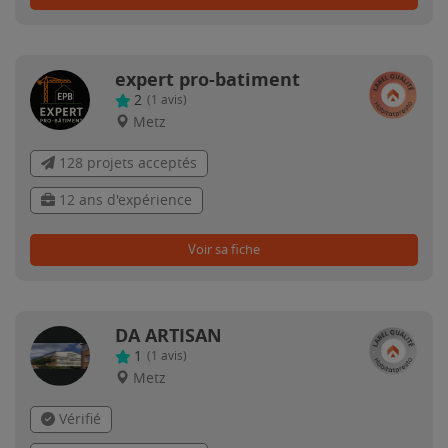
expert pro-batiment
2
(
1
avis)
Metz
128 projets acceptés
12 ans d'expérience
Voir sa fiche
DA ARTISAN
1
(
1
avis)
Metz
Vérifié