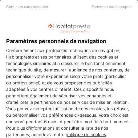
Continuer sans accepter
Fermer et tout accepter
DEMANDER UN DEVIS
Paramètres personnels de navigation
Conformément aux protocoles techniques de navigation,
Les 2 autres Menuisiers pour
Habitatpresto et ses
partenaires
utilisent des cookies et
vos travaux à Stiring-Wendel
technologies similaires afin d’assurer le bon fonctionnement
technique du site, de mesurer l’audience de nos contenus, de
personnaliser votre expérience selon votre profil (particulier
ou professionnel) et de vous proposer des publicités
Peinture Habitat
adaptées à vos centres d’intérêt. Ces dispositifs nous
permettent également de sécuriser vos échanges et
Stiring-Wendel
d'améliorer la pertinence de nos services de mise en relation.
Vous pouvez accepter l'utilisation de ces cookies, les refuser,
16 ans d'expérience
ou personnaliser vos préférences ci-dessous. Votre choix est
conservé pendant 6 mois et peut être modifié à tout moment.
Voir sa fiche
Pour plus d'informations et consulter la liste de nos
partenaires, accédez à notre
politique de cookies
.