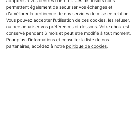
adaptées à vos centres d’intérêt. Ces dispositifs nous
permettent également de sécuriser vos échanges et
d'améliorer la pertinence de nos services de mise en relation.
Vous pouvez accepter l'utilisation de ces cookies, les refuser,
Lorraine Batiment Service
ou personnaliser vos préférences ci-dessous. Votre choix est
conservé pendant 6 mois et peut être modifié à tout moment.
Golbey
Pour plus d'informations et consulter la liste de nos
partenaires, accédez à notre
politique de cookies
.
15 ans d'expérience
Voir sa fiche
SYNERGIE BATIMENT
Golbey
6 ans d'expérience
Voir sa fiche