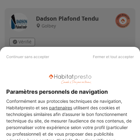
Dadson Plafond Tendu
Golbey
Vérifié
3 ans d'expérience
Continuer sans accepter
Fermer et tout accepter
Voir sa fiche
Paramètres personnels de navigation
SASU TEK
Conformément aux protocoles techniques de navigation,
Golbey
Habitatpresto et ses
partenaires
utilisent des cookies et
technologies similaires afin d’assurer le bon fonctionnement
technique du site, de mesurer l’audience de nos contenus, de
9 ans d'expérience
personnaliser votre expérience selon votre profil (particulier
ou professionnel) et de vous proposer des publicités
Voir sa fiche