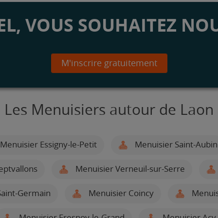
L, VOUS SOUHAITEZ NOU
M'inscrire gratuitement
Les Menuisiers autour de Laon
Menuisier Essigny-le-Petit
Menuisier Saint-Aubin
eptvallons
Menuisier Verneuil-sur-Serre
Saint-Germain
Menuisier Coincy
Menuis
Menuisier Fresnoy-le-Grand
Menuisier Acy