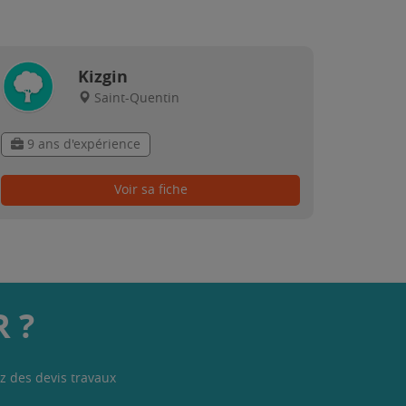
Kizgin
Saint-Quentin
9 ans d'expérience
Voir sa fiche
 ?
z des devis travaux
.