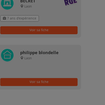
BECRET
Laon
7 ans d'expérience
Voir sa fiche
philippe blondelle
Laon
Voir sa fiche