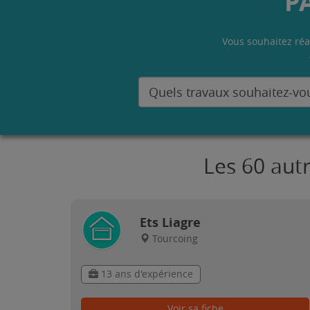
P
Vous souhaitez réa
Les 60 aut
Ets Liagre
Tourcoing
13 ans d'expérience
Voir sa fiche