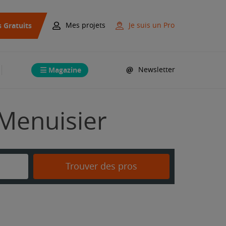
s Gratuits
Mes projets
Je suis un Pro
Magazine
Newsletter
 Menuisier
Trouver des pros