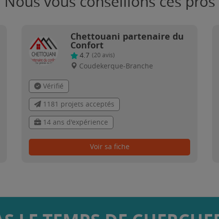
Nous vous conseillons ces pros
Chettouani partenaire du
Confort
4.7
(
20
avis)
Coudekerque-Branche
Vérifié
1181 projets acceptés
14 ans d'expérience
Voir sa fiche