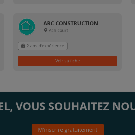
ARC CONSTRUCTION
Achicourt
2 ans d'expérience
Voir sa fiche
L, VOUS SOUHAITEZ NOU
M'inscrire gratuitement