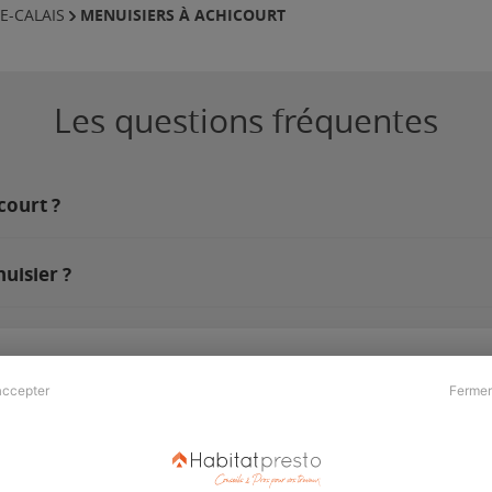
MENUISIERS À ACHICOURT
E-CALAIS
Les questions fréquentes
court ?
uisier ?
accepter
Fermer
Presse & Partenaires
À propos
Revue de presse
Qui sommes nous ?
he
Kit média
Recrutement