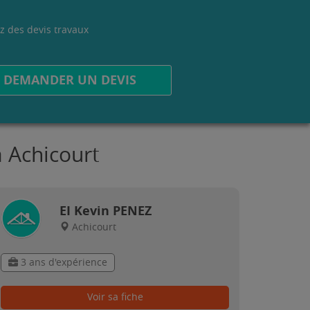
z des devis travaux
.
DEMANDER UN DEVIS
à Achicourt
EI Kevin PENEZ
Achicourt
3 ans d'expérience
Voir sa fiche