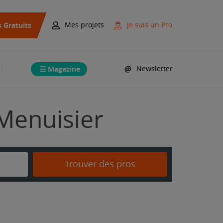
s Gratuits
Mes projets
Je suis un Pro
Magazine
Newsletter
 Menuisier
Trouver des pros