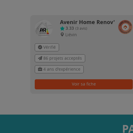
Avenir Home Renov'
3.33
(
3
avis)
Liévin
Vérifié
86 projets acceptés
4 ans d'expérience
Voir sa fiche
P