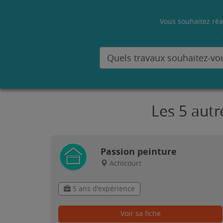
Vous souhaitez réa
Les 5 autr
Passion peinture
Achicourt
5 ans d'expérience
Voir sa fiche