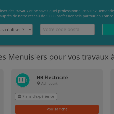
liser des travaux et ne savez quel professionnel choisir ? Demande
auprès de notre réseau de 5 000 professionnels partout en France
es Menuisiers pour vos travaux 
HB Électricité
Achicourt
7 ans d'expérience
Voir sa fiche