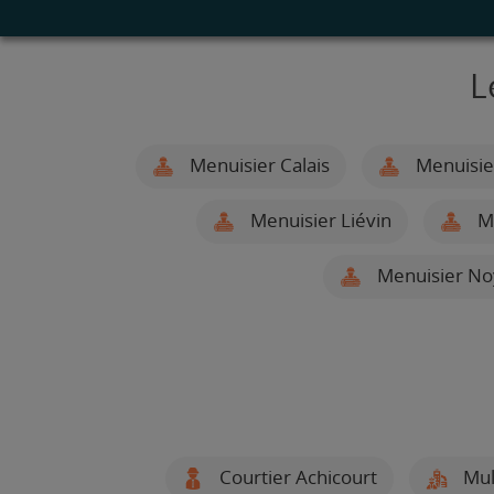
L
Menuisier Calais
Menuisie
Menuisier Liévin
Me
Menuisier No
Courtier Achicourt
Mul