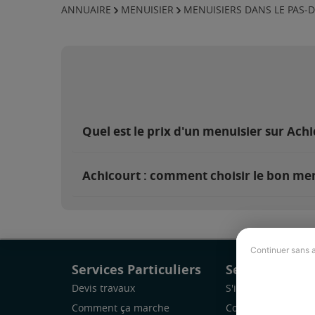
ANNUAIRE
MENUISIER
MENUISIERS DANS LE PAS-D
Quel est le prix d'un menuisier sur Achi
Achicourt : comment choisir le bon men
Continuer sans 
Services Particuliers
Services Pro
Devis travaux
S'inscrire
Comment ça marche
Comment ça marc