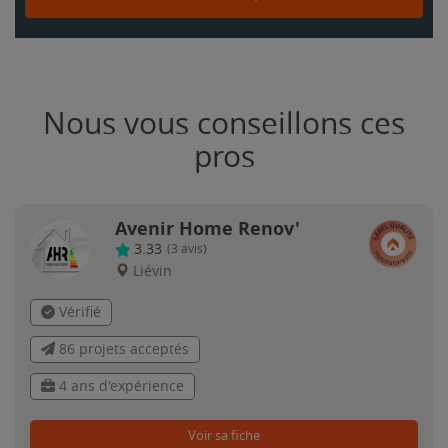
Nous vous conseillons ces
pros
Avenir Home Renov'
3.33
(
3
avis)
Liévin
Vérifié
86 projets acceptés
4 ans d'expérience
Voir sa fiche