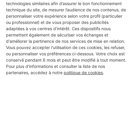
technologies similaires afin d’assurer le bon fonctionnement
technique du site, de mesurer l’audience de nos contenus, de
LEFEBVRE
personnaliser votre expérience selon votre profil (particulier
ou professionnel) et de vous proposer des publicités
Barlin
adaptées à vos centres d’intérêt. Ces dispositifs nous
permettent également de sécuriser vos échanges et
12 ans d'expérience
d'améliorer la pertinence de nos services de mise en relation.
Vous pouvez accepter l'utilisation de ces cookies, les refuser,
Voir sa fiche
ou personnaliser vos préférences ci-dessous. Votre choix est
conservé pendant 6 mois et peut être modifié à tout moment.
Pour plus d'informations et consulter la liste de nos
partenaires, accédez à notre
politique de cookies
.
SASU MENUISERIE TAHON
(MENUISERIE TAHON)
Barlin
9 ans d'expérience
Voir sa fiche