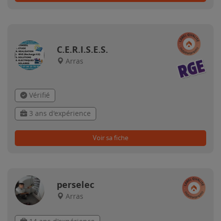
C.E.R.I.S.E.S.
Arras
Vérifié
3 ans d'expérience
Voir sa fiche
perselec
Arras