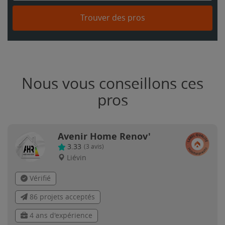
Trouver des pros
Nous vous conseillons ces
pros
Avenir Home Renov'
3.33
(
3
avis)
Liévin
Vérifié
86 projets acceptés
4 ans d'expérience