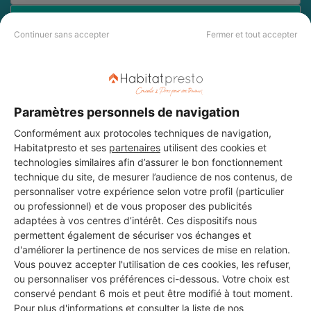
DEMANDER UN DEVIS
Continuer sans accepter
Fermer et tout accepter
Les 3 autres Menuisiers pour
Paramètres personnels de navigation
vos travaux à Billy-Montigny
Conformément aux protocoles techniques de navigation,
Habitatpresto et ses
partenaires
utilisent des cookies et
technologies similaires afin d’assurer le bon fonctionnement
Lucas Concept
technique du site, de mesurer l’audience de nos contenus, de
Billy-Montigny
personnaliser votre expérience selon votre profil (particulier
ou professionnel) et de vous proposer des publicités
adaptées à vos centres d’intérêt. Ces dispositifs nous
8 ans d'expérience
permettent également de sécuriser vos échanges et
d'améliorer la pertinence de nos services de mise en relation.
Voir sa fiche
Vous pouvez accepter l'utilisation de ces cookies, les refuser,
ou personnaliser vos préférences ci-dessous. Votre choix est
conservé pendant 6 mois et peut être modifié à tout moment.
Pour plus d'informations et consulter la liste de nos