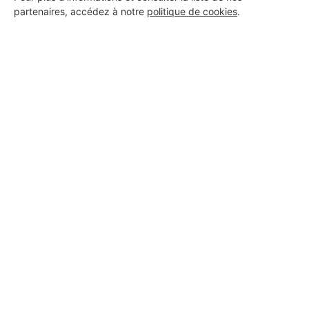
partenaires, accédez à notre
politique de cookies
.
TLN
Billy-Montigny
11 ans d'expérience
Voir sa fiche
TLT
Billy-Montigny
Voir sa fiche