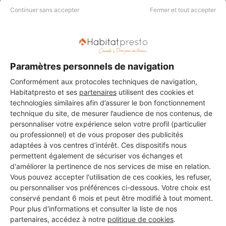
Continuer sans accepter
Fermer et tout accepter
Voir sa fiche
ENT SHAIB YUKSEL
Paramètres personnels de navigation
Breuillet
Conformément aux protocoles techniques de navigation,
Habitatpresto et ses
partenaires
utilisent des cookies et
12 ans d'expérience
technologies similaires afin d’assurer le bon fonctionnement
technique du site, de mesurer l’audience de nos contenus, de
personnaliser votre expérience selon votre profil (particulier
Voir sa fiche
ou professionnel) et de vous proposer des publicités
adaptées à vos centres d’intérêt. Ces dispositifs nous
permettent également de sécuriser vos échanges et
d'améliorer la pertinence de nos services de mise en relation.
TER TP
Vous pouvez accepter l'utilisation de ces cookies, les refuser,
Breuillet
ou personnaliser vos préférences ci-dessous. Votre choix est
conservé pendant 6 mois et peut être modifié à tout moment.
Pour plus d'informations et consulter la liste de nos
7 ans d'expérience
partenaires, accédez à notre
politique de cookies
.