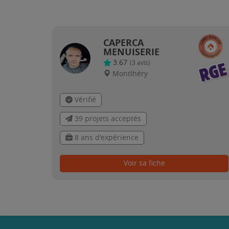
CAPERCA
MENUISERIE
3.67
(
3
avis)
Montlhéry
Vérifié
39 projets acceptés
8 ans d'expérience
Voir sa fiche