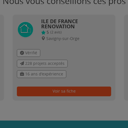
Nous vous conseillons ces pros
ILE DE FRANCE
RENOVATION
5
(
2
avis)
Savigny-sur-Orge
Vérifié
228 projets acceptés
16 ans d'expérience
Voir sa fiche