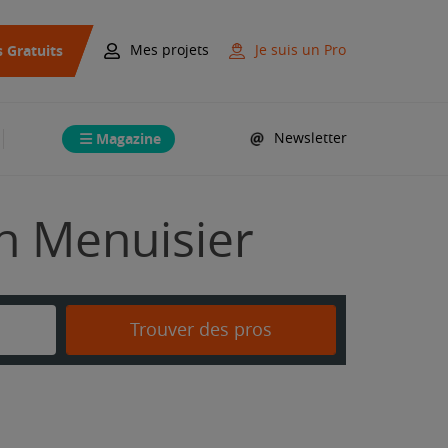
s Gratuits
Mes projets
Je suis un Pro
Magazine
Newsletter
on Menuisier
Trouver des pros