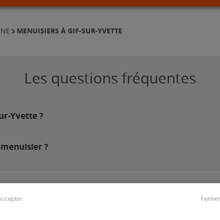
MENUISIERS À GIF-SUR-YVETTE
NNE
Les questions fréquentes
ur-Yvette ?
 menuisier ?
accepter
Fermer
Presse & Partenaires
À propos