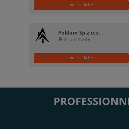
Voir sa fiche
Poldam Sp.z.o.o.
Gif-sur-Yvette
Voir sa fiche
PROFESSIONNE