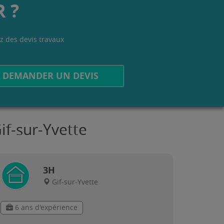
 ?
z des devis travaux
.
DEMANDER UN DEVIS
if-sur-Yvette
3H
Gif-sur-Yvette
6 ans d'expérience