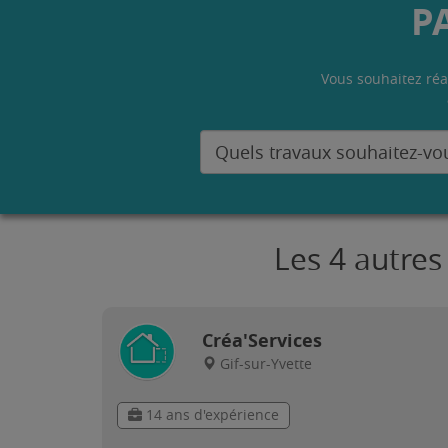
P
Vous souhaitez réa
Les 4 autres
Créa'Services
Gif-sur-Yvette
14 ans d'expérience