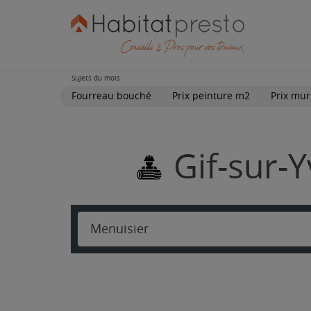
Sujets du mois
Fourreau bouché
Prix peinture m2
Prix mur
Gif-sur-Y
Menuisier