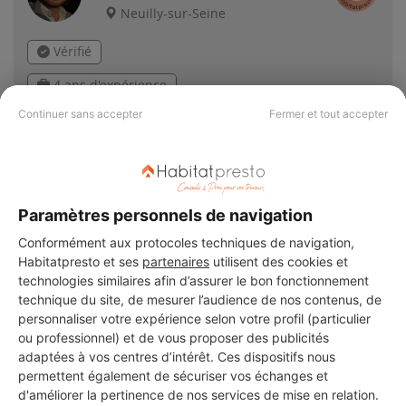
Neuilly-sur-Seine
Vérifié
4 ans d'expérience
Continuer sans accepter
Fermer et tout accepter
Voir sa fiche
97858188200013
Paramètres personnels de navigation
Neuilly-sur-Seine
Conformément aux protocoles techniques de navigation,
Habitatpresto et ses
partenaires
utilisent des cookies et
technologies similaires afin d’assurer le bon fonctionnement
3 ans d'expérience
technique du site, de mesurer l’audience de nos contenus, de
personnaliser votre expérience selon votre profil (particulier
Voir sa fiche
ou professionnel) et de vous proposer des publicités
adaptées à vos centres d’intérêt. Ces dispositifs nous
permettent également de sécuriser vos échanges et
d'améliorer la pertinence de nos services de mise en relation.