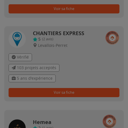
Voir sa fiche
CHANTIERS EXPRESS
5
(
2
avis)
Levallois-Perret
Vérifié
103 projets acceptés
5 ans d'expérience
Voir sa fiche
Hemea