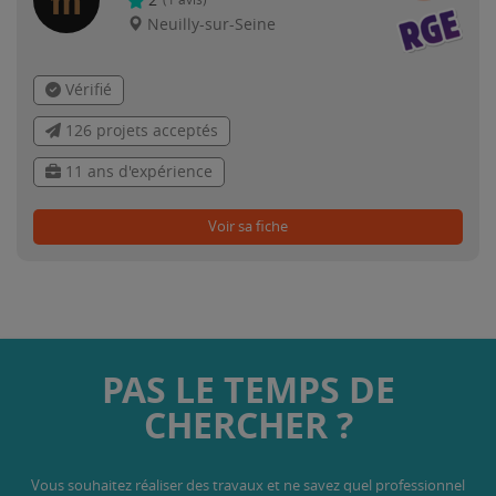
2
(
1
avis)
Neuilly-sur-Seine
Vérifié
126 projets acceptés
11 ans d'expérience
Voir sa fiche
PAS LE TEMPS DE
CHERCHER ?
Vous souhaitez réaliser des travaux et ne savez quel professionnel