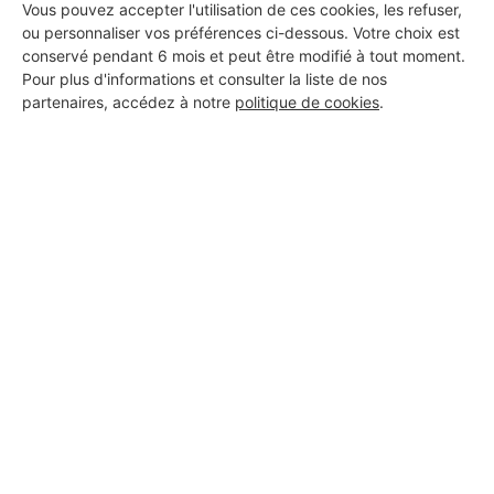
ATOM
Vous pouvez accepter l'utilisation de ces cookies, les refuser,
ou personnaliser vos préférences ci-dessous. Votre choix est
Neuilly-sur-Seine
conservé pendant 6 mois et peut être modifié à tout moment.
Pour plus d'informations et consulter la liste de nos
9 ans d'expérience
partenaires, accédez à notre
politique de cookies
.
Voir sa fiche
MARIELA ROSADO
Neuilly-sur-Seine
8 ans d'expérience
Voir sa fiche
Dst Bat