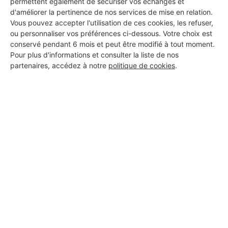
permettent également de sécuriser vos échanges et
d'améliorer la pertinence de nos services de mise en relation.
Vous pouvez accepter l'utilisation de ces cookies, les refuser,
SJ AMENAGEMENTS ET SERVICES
ou personnaliser vos préférences ci-dessous. Votre choix est
Montévrain
conservé pendant 6 mois et peut être modifié à tout moment.
Pour plus d'informations et consulter la liste de nos
partenaires, accédez à notre
politique de cookies
.
8 ans d'expérience
Voir sa fiche
VAL CHAUFFAGE
Montévrain
Voir sa fiche