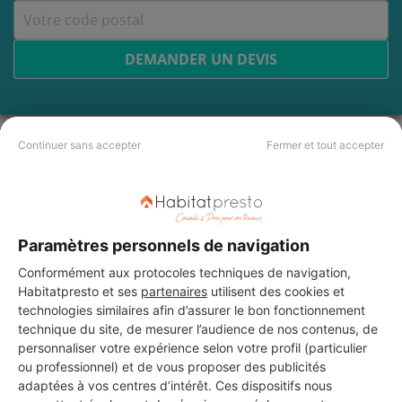
DEMANDER UN DEVIS
Continuer sans accepter
Fermer et tout accepter
Les 4 autres Menuisiers pour
vos travaux à Montévrain
Paramètres personnels de navigation
STE MK SANITAIRE
Conformément aux protocoles techniques de navigation,
Montévrain
Habitatpresto et ses
partenaires
utilisent des cookies et
technologies similaires afin d’assurer le bon fonctionnement
6 ans d'expérience
technique du site, de mesurer l’audience de nos contenus, de
personnaliser votre expérience selon votre profil (particulier
ou professionnel) et de vous proposer des publicités
Voir sa fiche
adaptées à vos centres d’intérêt. Ces dispositifs nous