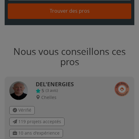
Trouver des pros
Nous vous conseillons ces
pros
DEL'ENERGIES
5
(
3
avis)
Chelles
Vérifié
119 projets acceptés
10 ans d'expérience