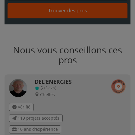
Trouver des pros
Nous vous conseillons ces
pros
DEL'ENERGIES
5
(
3
avis)
Chelles
Vérifié
119 projets acceptés
10 ans d'expérience