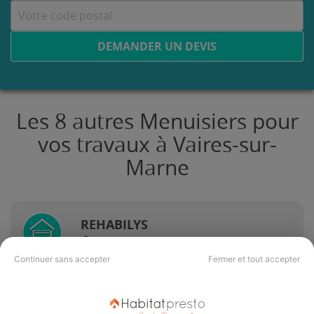
DEMANDER UN DEVIS
Les 8 autres Menuisiers pour
vos travaux à Vaires-sur-
Marne
REHABILYS
Vaires-sur-Marne
Continuer sans accepter
Fermer et tout accepter
8 ans d'expérience
Voir sa fiche