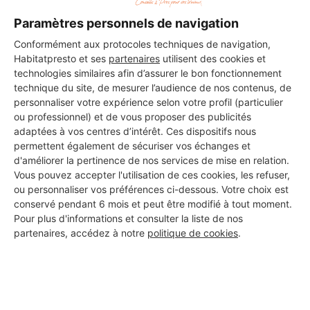
Paramètres personnels de navigation
Conformément aux protocoles techniques de navigation,
Habitatpresto et ses
partenaires
utilisent des cookies et
STEPHANE DEPARPE
technologies similaires afin d’assurer le bon fonctionnement
Vaires-sur-Marne
technique du site, de mesurer l’audience de nos contenus, de
personnaliser votre expérience selon votre profil (particulier
32 ans d'expérience
ou professionnel) et de vous proposer des publicités
adaptées à vos centres d’intérêt. Ces dispositifs nous
permettent également de sécuriser vos échanges et
Voir sa fiche
d'améliorer la pertinence de nos services de mise en relation.
Vous pouvez accepter l'utilisation de ces cookies, les refuser,
ou personnaliser vos préférences ci-dessous. Votre choix est
conservé pendant 6 mois et peut être modifié à tout moment.
Maçonnerie
Pour plus d'informations et consulter la liste de nos
Vaires-sur-Marne
partenaires, accédez à notre
politique de cookies
.
5 ans d'expérience
Voir sa fiche