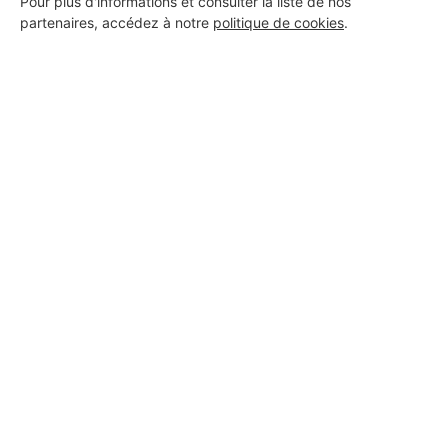
Pour plus d'informations et consulter la liste de nos
partenaires, accédez à notre
politique de cookies
.
TOM INNOVA
Vitry-sur-Seine
4 ans d'expérience
Voir sa fiche
Samelec
Vitry-sur-Seine
8 ans d'expérience
Voir sa fiche