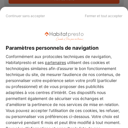
Continuer sans accepter
Fermer et tout accepter
SARL M 2 SERVICE
Vitry-sur-Seine
Paramètres personnels de navigation
8 ans d'expérience
Conformément aux protocoles techniques de navigation,
Voir sa fiche
Habitatpresto et ses
partenaires
utilisent des cookies et
technologies similaires afin d’assurer le bon fonctionnement
technique du site, de mesurer l’audience de nos contenus, de
personnaliser votre expérience selon votre profil (particulier
ou professionnel) et de vous proposer des publicités
Smb
adaptées à vos centres d’intérêt. Ces dispositifs nous
Vitry-sur-Seine
permettent également de sécuriser vos échanges et
d'améliorer la pertinence de nos services de mise en relation.
13 ans d'expérience
Vous pouvez accepter l'utilisation de ces cookies, les refuser,
ou personnaliser vos préférences ci-dessous. Votre choix est
conservé pendant 6 mois et peut être modifié à tout moment.
Voir sa fiche