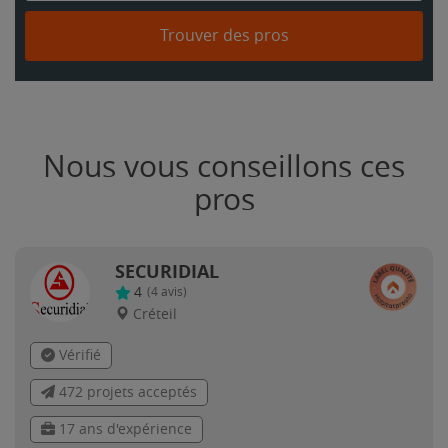
Trouver des pros
Nous vous conseillons ces
pros
SECURIDIAL
4
(
4
avis)
Créteil
Vérifié
472 projets acceptés
17 ans d'expérience