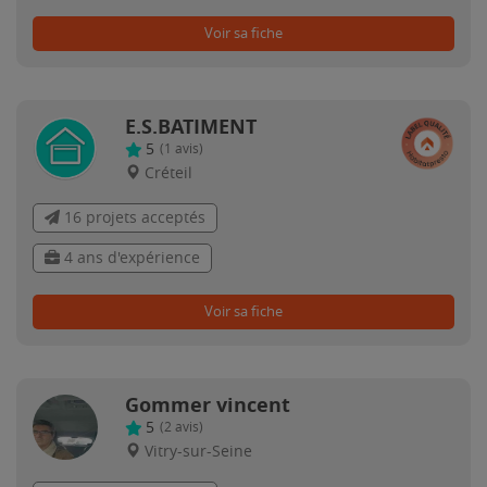
Voir sa fiche
E.S.BATIMENT
5
(
1
avis)
Créteil
16 projets acceptés
4 ans d'expérience
Voir sa fiche
Gommer vincent
5
(
2
avis)
Vitry-sur-Seine