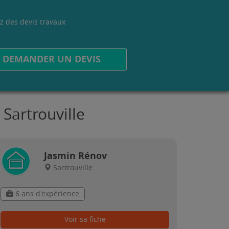
z des devis travaux
.
DEMANDER UN DEVIS
Sartrouville
Jasmin Rénov
Sartrouville
6 ans d'expérience
Voir sa fiche