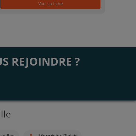
Voir sa fiche
S REJOINDRE ?
lle
ailles
Menuisier Plaisir