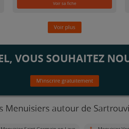
Voir sa fiche
Voir plus
L, VOUS SOUHAITEZ NOU
M'inscrire gratuitement
s Menuisiers autour de Sartrouvi
Menuisier Saint-Germain-en-Laye
Menuisier Vers