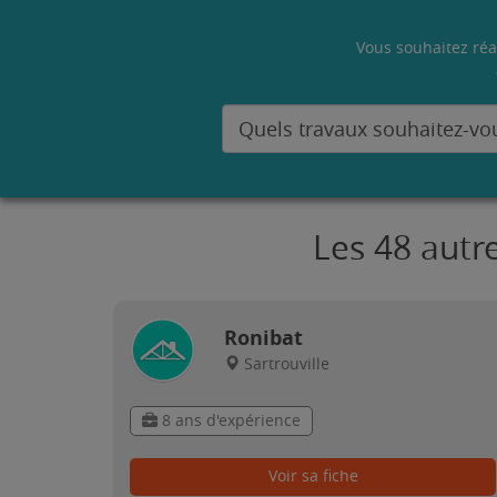
Vous souhaitez réa
Les 48 autr
Ronibat
Sartrouville
8 ans d'expérience
Voir sa fiche