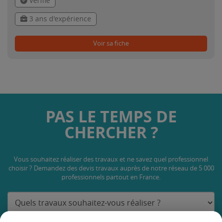
Vérifié
3 ans d'expérience
Voir sa fiche
PAS LE TEMPS DE
CHERCHER ?
Vous souhaitez réaliser des travaux et ne savez quel professionnel
choisir ? Demandez des devis travaux
auprès de notre réseau de 5 000
professionnels partout en France.