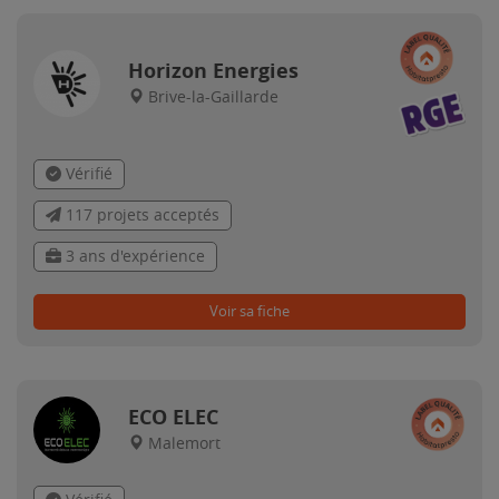
Horizon Energies
Brive-la-Gaillarde
Vérifié
117 projets acceptés
3 ans d'expérience
Voir sa fiche
ECO ELEC
Malemort