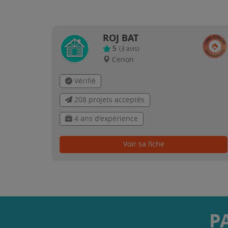
ROJ BAT
5
(
3
avis)
Cenon
Vérifié
208 projets acceptés
4 ans d'expérience
Voir sa fiche
P