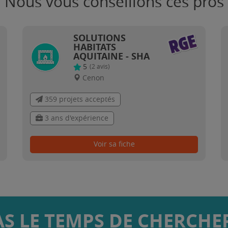
Nous vous conseillons ces pros
SOLUTIONS
HABITATS
AQUITAINE - SHA
5
(
2
avis)
Cenon
359 projets acceptés
3 ans d'expérience
Voir sa fiche
AS LE TEMPS DE CHERCHER