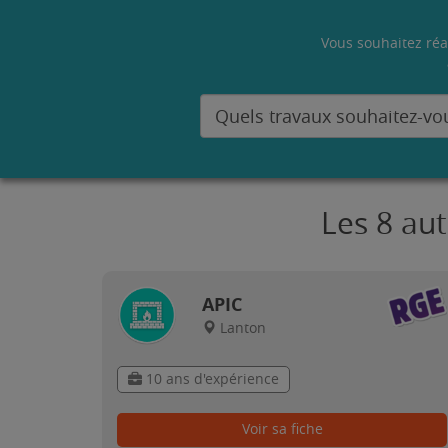
Vous souhaitez réa
Les 8 au
APIC
Lanton
10 ans d'expérience
Voir sa fiche