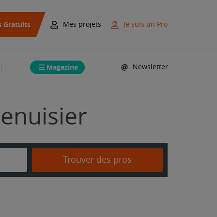
s Gratuits
Mes projets
Je suis un Pro
Magazine
Newsletter
enuisier
Trouver des pros