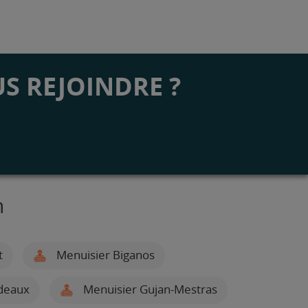
S REJOINDRE ?
n
t
Menuisier Biganos
rdeaux
Menuisier Gujan-Mestras