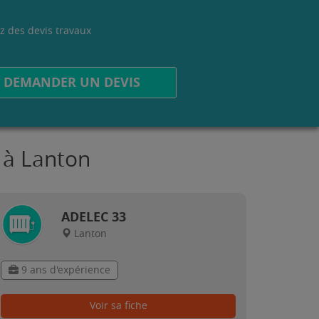
z des devis travaux
.
DEMANDER UN DEVIS
 à Lanton
ADELEC 33
Lanton
9 ans d'expérience
Voir sa fiche