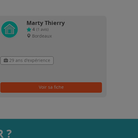
Marty Thierry
4
(
1
avis)
Bordeaux
29 ans d'expérience
Voir sa fiche
 ?