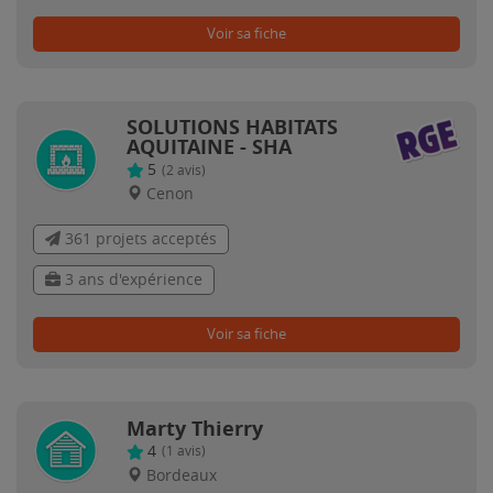
Voir sa fiche
SOLUTIONS HABITATS
AQUITAINE - SHA
5
(
2
avis)
Cenon
361 projets acceptés
3 ans d'expérience
Voir sa fiche
Marty Thierry
4
(
1
avis)
Bordeaux