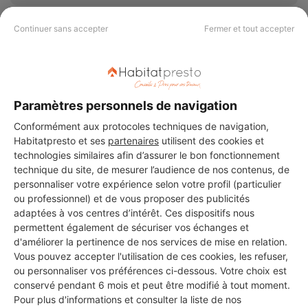
Continuer sans accepter
Fermer et tout accepter
multi services express élagage
Le Taillan-Médoc
6 ans d'expérience
Paramètres personnels de navigation
Conformément aux protocoles techniques de navigation,
Voir sa fiche
Habitatpresto et ses
partenaires
utilisent des cookies et
technologies similaires afin d’assurer le bon fonctionnement
technique du site, de mesurer l’audience de nos contenus, de
personnaliser votre expérience selon votre profil (particulier
MONSIEUR TOMAS VERGNAC
ou professionnel) et de vous proposer des publicités
adaptées à vos centres d’intérêt. Ces dispositifs nous
Le Taillan-Médoc
permettent également de sécuriser vos échanges et
d'améliorer la pertinence de nos services de mise en relation.
8 ans d'expérience
Vous pouvez accepter l'utilisation de ces cookies, les refuser,
ou personnaliser vos préférences ci-dessous. Votre choix est
conservé pendant 6 mois et peut être modifié à tout moment.
Voir sa fiche
Pour plus d'informations et consulter la liste de nos