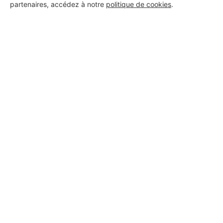
partenaires, accédez à notre
politique de cookies
.
meta service
Le Taillan-Médoc
5 ans d'expérience
Voir sa fiche
Dion
Le Taillan-Médoc
5 ans d'expérience
Voir sa fiche