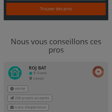
Trouver des pros
Nous vous conseillons ces
pros
ROJ BAT
5
(
3
avis)
Cenon
Vérifié
208 projets acceptés
4 ans d'expérience