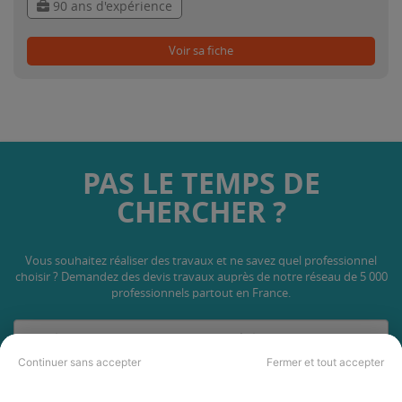
90 ans d'expérience
Voir sa fiche
PAS LE TEMPS DE
CHERCHER ?
Vous souhaitez réaliser des travaux et ne savez quel professionnel
choisir ? Demandez des devis travaux
auprès de notre réseau de 5 000
professionnels partout en France.
Continuer sans accepter
Fermer et tout accepter