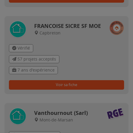
FRANCOISE SICRE SF MOE
Capbreton
Vérifié
57 projets acceptés
7 ans d'expérience
Voir sa fiche
Vanthournout (Sarl)
Mont-de-Marsan