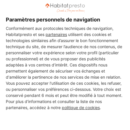
DEMANDER UN DEVIS
Paramètres personnels de navigation
Conformément aux protocoles techniques de navigation,
Habitatpresto et ses
partenaires
utilisent des cookies et
Les 2 autres Menuisiers pour
technologies similaires afin d’assurer le bon fonctionnement
vos travaux à Arengosse
technique du site, de mesurer l’audience de nos contenus, de
personnaliser votre expérience selon votre profil (particulier
ou professionnel) et de vous proposer des publicités
adaptées à vos centres d’intérêt. Ces dispositifs nous
permettent également de sécuriser vos échanges et
Jbg-concept
d'améliorer la pertinence de nos services de mise en relation.
Arengosse
Vous pouvez accepter l'utilisation de ces cookies, les refuser,
ou personnaliser vos préférences ci-dessous. Votre choix est
15 ans d'expérience
conservé pendant 6 mois et peut être modifié à tout moment.
Pour plus d'informations et consulter la liste de nos
partenaires, accédez à notre
politique de cookies
.
Voir sa fiche