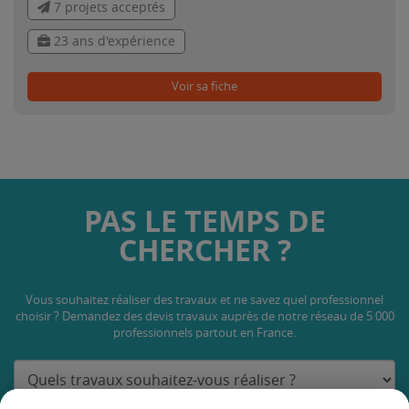
7 projets acceptés
23 ans d'expérience
Voir sa fiche
PAS LE TEMPS DE
CHERCHER ?
Vous souhaitez réaliser des travaux et ne savez quel professionnel
choisir ? Demandez des devis travaux
auprès de notre réseau de 5 000
professionnels partout en France.