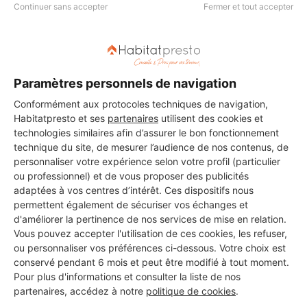
Continuer sans accepter
Fermer et tout accepter
DEMANDER UN DEVIS
Paramètres personnels de navigation
Conformément aux protocoles techniques de navigation,
Les 2 autres Menuisiers pour
Habitatpresto et ses
partenaires
utilisent des cookies et
technologies similaires afin d’assurer le bon fonctionnement
vos travaux à Sainte-Livrade-
technique du site, de mesurer l’audience de nos contenus, de
sur-Lot
personnaliser votre expérience selon votre profil (particulier
ou professionnel) et de vous proposer des publicités
adaptées à vos centres d’intérêt. Ces dispositifs nous
permettent également de sécuriser vos échanges et
Hamid aberki
d'améliorer la pertinence de nos services de mise en relation.
Vous pouvez accepter l'utilisation de ces cookies, les refuser,
Sainte-Livrade-sur-Lot
ou personnaliser vos préférences ci-dessous. Votre choix est
conservé pendant 6 mois et peut être modifié à tout moment.
7 ans d'expérience
Pour plus d'informations et consulter la liste de nos
partenaires, accédez à notre
politique de cookies
.
Voir sa fiche