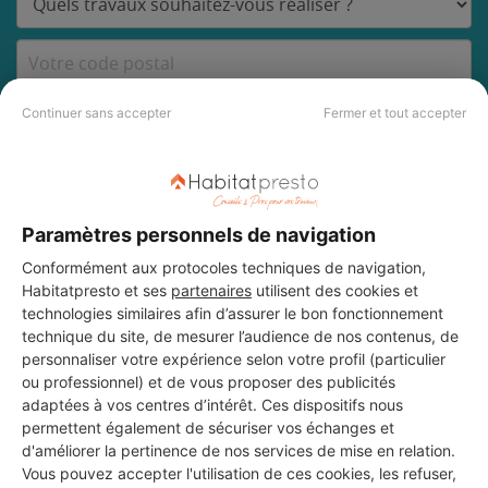
DEMANDER UN DEVIS
Continuer sans accepter
Fermer et tout accepter
Les 3 autres Menuisiers pour
Paramètres personnels de navigation
vos travaux à Saint-Benoît
Conformément aux protocoles techniques de navigation,
Habitatpresto et ses
partenaires
utilisent des cookies et
technologies similaires afin d’assurer le bon fonctionnement
technique du site, de mesurer l’audience de nos contenus, de
Staff décors 86
personnaliser votre expérience selon votre profil (particulier
Saint-Benoît
ou professionnel) et de vous proposer des publicités
adaptées à vos centres d’intérêt. Ces dispositifs nous
permettent également de sécuriser vos échanges et
16 ans d'expérience
d'améliorer la pertinence de nos services de mise en relation.
Vous pouvez accepter l'utilisation de ces cookies, les refuser,
Voir sa fiche