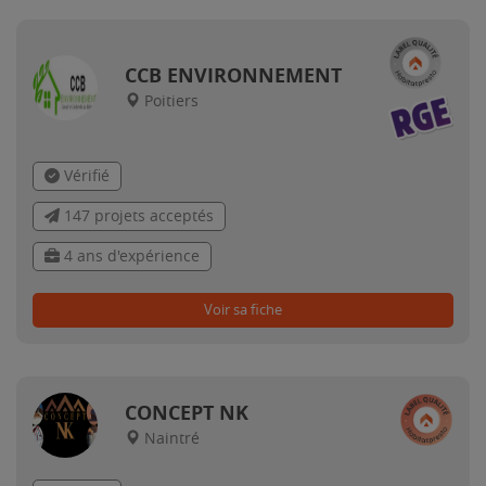
CCB ENVIRONNEMENT
Poitiers
Vérifié
147 projets acceptés
4 ans d'expérience
Voir sa fiche
CONCEPT NK
Naintré