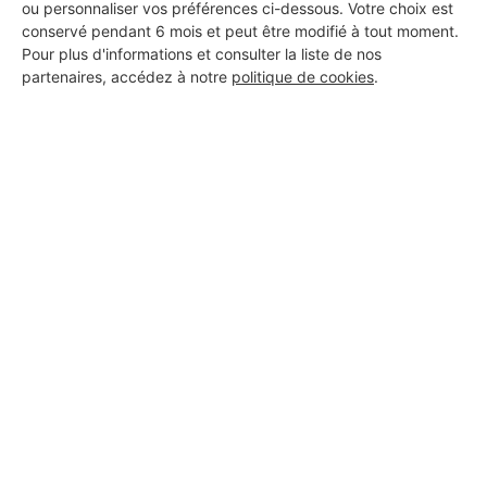
ou personnaliser vos préférences ci-dessous. Votre choix est
conservé pendant 6 mois et peut être modifié à tout moment.
Pour plus d'informations et consulter la liste de nos
partenaires, accédez à notre
politique de cookies
.
romuald deschodt
Saint-Benoît
7 ans d'expérience
Voir sa fiche
AR RENOVATION
Saint-Benoît
2 ans d'expérience
Voir sa fiche