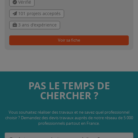
Vérifié
101 projets acceptés
3 ans d'expérience
Voir sa fiche
PAS LE TEMPS DE
CHERCHER ?
Vous souhaitez réaliser des travaux et ne savez quel professionnel
choisir ? Demandez des devis travaux
auprès de notre réseau de 5 000
professionnels partout en France.