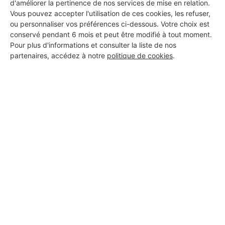
d'améliorer la pertinence de nos services de mise en relation.
Vous pouvez accepter l'utilisation de ces cookies, les refuser,
ou personnaliser vos préférences ci-dessous. Votre choix est
BTP création
conservé pendant 6 mois et peut être modifié à tout moment.
Bellegarde
Pour plus d'informations et consulter la liste de nos
partenaires, accédez à notre
politique de cookies
.
17 ans d'expérience
Voir sa fiche
TB MULTI SERVICE
Bellegarde
5 ans d'expérience
Voir sa fiche