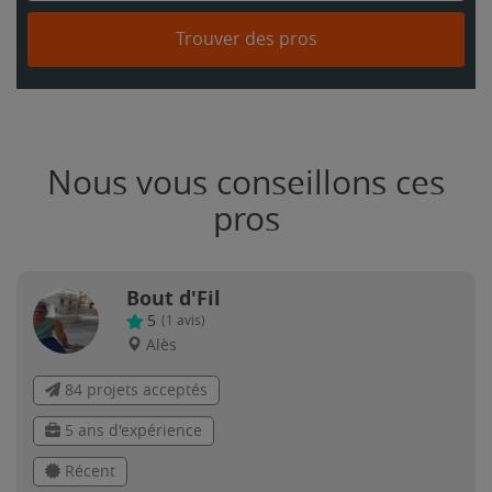
Trouver des pros
Nous vous conseillons ces
pros
Bout d'Fil
5
(
1
avis)
Alès
84 projets acceptés
5 ans d'expérience
Récent