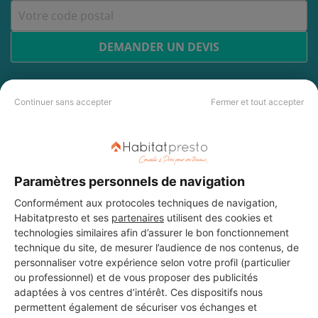
DEMANDER UN DEVIS
Continuer sans accepter
Fermer et tout accepter
Les 4 autres Menuisiers pour
vos travaux à Bellegarde
Paramètres personnels de navigation
SASU PROJET BAT
Conformément aux protocoles techniques de navigation,
Habitatpresto et ses
partenaires
utilisent des cookies et
Bellegarde
technologies similaires afin d’assurer le bon fonctionnement
technique du site, de mesurer l’audience de nos contenus, de
9 ans d'expérience
personnaliser votre expérience selon votre profil (particulier
ou professionnel) et de vous proposer des publicités
adaptées à vos centres d’intérêt. Ces dispositifs nous
Voir sa fiche
permettent également de sécuriser vos échanges et