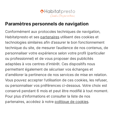
vos travaux à Condom
Paramètres personnels de navigation
Bojke Tomasz
Condom
Conformément aux protocoles techniques de navigation,
Habitatpresto et ses
partenaires
utilisent des cookies et
technologies similaires afin d’assurer le bon fonctionnement
15 ans d'expérience
technique du site, de mesurer l’audience de nos contenus, de
personnaliser votre expérience selon votre profil (particulier
Voir sa fiche
ou professionnel) et de vous proposer des publicités
adaptées à vos centres d’intérêt. Ces dispositifs nous
permettent également de sécuriser vos échanges et
d'améliorer la pertinence de nos services de mise en relation.
Vous pouvez accepter l'utilisation de ces cookies, les refuser,
AZUR DECO CHRIS
ou personnaliser vos préférences ci-dessous. Votre choix est
Condom
conservé pendant 6 mois et peut être modifié à tout moment.
Pour plus d'informations et consulter la liste de nos
6 ans d'expérience
partenaires, accédez à notre
politique de cookies
.
Voir sa fiche