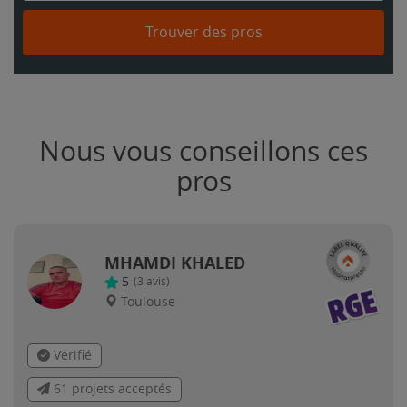
Trouver des pros
Nous vous conseillons ces
pros
MHAMDI KHALED
5
(
3
avis)
Toulouse
Vérifié
61 projets acceptés