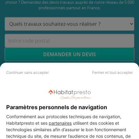
choisir ? Demandez des devis travaux
auprès de notre réseau de 5 000
professionnels partout en France.
DEMANDER UN DEVIS
Continuer sans accepter
Fermer et tout accepter
Les 5 autres Menuisiers pour
vos travaux à Launaguet
Paramètres personnels de navigation
Conformément aux protocoles techniques de navigation,
Habitatpresto et ses
partenaires
utilisent des cookies et
GBR MENUISERIES
technologies similaires afin d’assurer le bon fonctionnement
technique du site, de mesurer l’audience de nos contenus, de
Launaguet