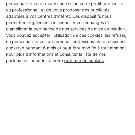
personnaliser votre expérience selon votre profil (particulier
ou professionnel) et de vous proposer des publicités
adaptées à vos centres d’intérêt. Ces dispositifs nous
Vérifié
permettent également de sécuriser vos échanges et
d'améliorer la pertinence de nos services de mise en relation.
8 projets acceptés
Vous pouvez accepter l'utilisation de ces cookies, les refuser,
16 ans d'expérience
ou personnaliser vos préférences ci-dessous. Votre choix est
conservé pendant 6 mois et peut être modifié à tout moment.
Pour plus d'informations et consulter la liste de nos
Voir sa fiche
partenaires, accédez à notre
politique de cookies
.
2B Construction
Launaguet
7 ans d'expérience
Voir sa fiche