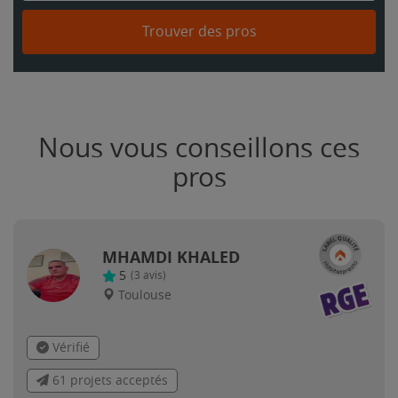
Trouver des pros
Nous vous conseillons ces
pros
MHAMDI KHALED
5
(
3
avis)
Toulouse
Vérifié
61 projets acceptés