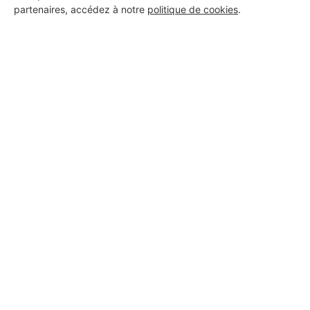
10 ans d'expérience
partenaires, accédez à notre
politique de cookies
.
Voir sa fiche
Maisons Bruno Petit
Saint-Gaudens
25 ans d'expérience
Voir sa fiche
E_d toiture
Saint-Gaudens