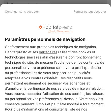
38 ans d'expérience
Continuer sans accepter
Fermer et tout accepter
Voir sa fiche
Paramètres personnels de navigation
Ptp
Conformément aux protocoles techniques de navigation,
Saint-Gaudens
Habitatpresto et ses
partenaires
utilisent des cookies et
technologies similaires afin d’assurer le bon fonctionnement
7 ans d'expérience
technique du site, de mesurer l’audience de nos contenus, de
personnaliser votre expérience selon votre profil (particulier
Voir sa fiche
ou professionnel) et de vous proposer des publicités
adaptées à vos centres d’intérêt. Ces dispositifs nous
permettent également de sécuriser vos échanges et
d'améliorer la pertinence de nos services de mise en relation.
Vous pouvez accepter l'utilisation de ces cookies, les refuser,
TONY GABARRE
ou personnaliser vos préférences ci-dessous. Votre choix est
Saint-Gaudens
conservé pendant 6 mois et peut être modifié à tout moment.
Pour plus d'informations et consulter la liste de nos