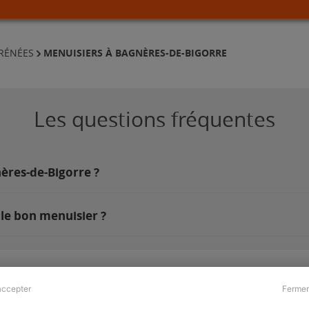
MENUISIERS À BAGNÈRES-DE-BIGORRE
YRÉNÉES
Les questions fréquentes
nères-de-Bigorre ?
le bon menuisier ?
accepter
Fermer
Presse & Partenaires
À propos