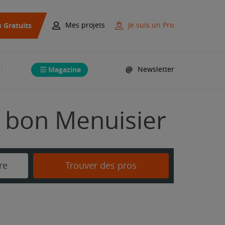
s Gratuits
Mes projets
Je suis un Pro
Magazine
Newsletter
e bon Menuisier
re
Trouver des pros