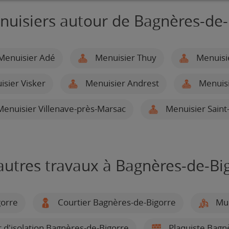
nuisiers autour de Bagnères-de-
enuisier Adé
Menuisier Thuy
Menuisie
sier Visker
Menuisier Andrest
Menuisi
enuisier Villenave-près-Marsac
Menuisier Saint
autres travaux à Bagnères-de-Bi
gorre
Courtier Bagnères-de-Bigorre
Mul
r d'isolation Bagnères-de-Bigorre
Plaquiste Bagn