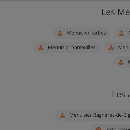
Les Me
Menuisier Tarbes
M
Menuisier Sarrouilles
Menui
M
Les 
Menuisier Bagnères-de-Bi
Installateu