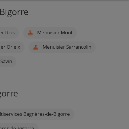
Bigorre
r Ibos
Menuisier Mont
er Orleix
Menuisier Sarrancolin
-Savin
gorre
tiservices Bagnères-de-Bigorre
ères-de-Bigorre