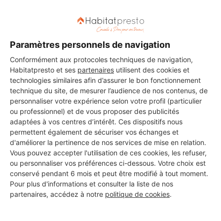
FINANCE MENUISERIE
Lattes
Paramètres personnels de navigation
11 ans d'expérience
Conformément aux protocoles techniques de navigation,
Voir sa fiche
Habitatpresto et ses
partenaires
utilisent des cookies et
technologies similaires afin d’assurer le bon fonctionnement
technique du site, de mesurer l’audience de nos contenus, de
personnaliser votre expérience selon votre profil (particulier
ATELIER DU PARQUET - JB
ou professionnel) et de vous proposer des publicités
RENOVATION
adaptées à vos centres d’intérêt. Ces dispositifs nous
Lattes
permettent également de sécuriser vos échanges et
d'améliorer la pertinence de nos services de mise en relation.
24 ans d'expérience
Vous pouvez accepter l'utilisation de ces cookies, les refuser,
ou personnaliser vos préférences ci-dessous. Votre choix est
conservé pendant 6 mois et peut être modifié à tout moment.
Voir sa fiche
Pour plus d'informations et consulter la liste de nos
partenaires, accédez à notre
politique de cookies
.