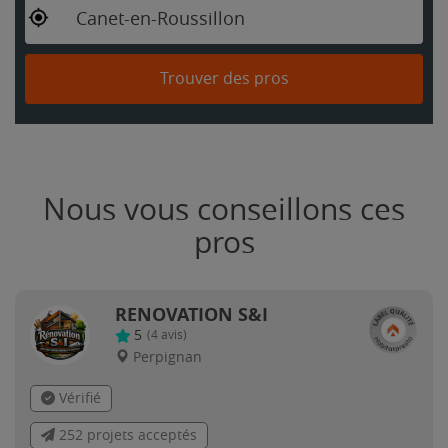
Canet-en-Roussillon
Trouver des pros
Nous vous conseillons ces
pros
RENOVATION S&I
5
(
4
avis)
Perpignan
Vérifié
252 projets acceptés