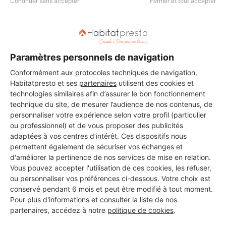
Continuer sans accepter
Fermer et tout accepter
Voir sa fiche
castro francisco
Paramètres personnels de navigation
Canet-en-Roussillon
Conformément aux protocoles techniques de navigation,
Habitatpresto et ses
partenaires
utilisent des cookies et
9 ans d'expérience
technologies similaires afin d’assurer le bon fonctionnement
technique du site, de mesurer l’audience de nos contenus, de
Voir sa fiche
personnaliser votre expérience selon votre profil (particulier
ou professionnel) et de vous proposer des publicités
adaptées à vos centres d’intérêt. Ces dispositifs nous
permettent également de sécuriser vos échanges et
d'améliorer la pertinence de nos services de mise en relation.
EMG
Vous pouvez accepter l'utilisation de ces cookies, les refuser,
Canet-en-Roussillon
ou personnaliser vos préférences ci-dessous. Votre choix est
conservé pendant 6 mois et peut être modifié à tout moment.
8 ans d'expérience
Pour plus d'informations et consulter la liste de nos
partenaires, accédez à notre
politique de cookies
.
Voir sa fiche