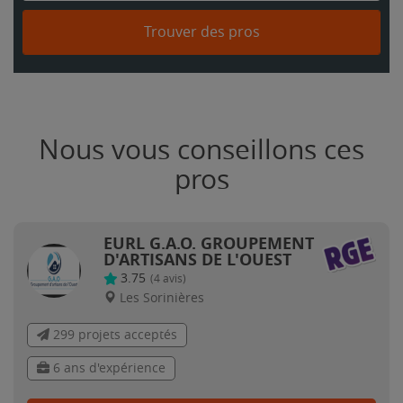
Trouver des pros
Nous vous conseillons ces
pros
EURL G.A.O. GROUPEMENT
D'ARTISANS DE L'OUEST
3.75
(
4
avis)
Les Sorinières
299 projets acceptés
6 ans d'expérience