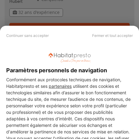
32 ans d'expérience
Voir sa fiche
Continuer sans accepter
Fermer et tout accepter
Bois-Scier
Carquefou
Paramètres personnels de navigation
Conformément aux protocoles techniques de navigation,
12 ans d'expérience
Habitatpresto et ses
partenaires
utilisent des cookies et
technologies similaires afin d’assurer le bon fonctionnement
Voir sa fiche
technique du site, de mesurer l’audience de nos contenus, de
personnaliser votre expérience selon votre profil (particulier
ou professionnel) et de vous proposer des publicités
adaptées à vos centres d’intérêt. Ces dispositifs nous
WILLEMSE FACILIT ACT SARL
permettent également de sécuriser vos échanges et
d'améliorer la pertinence de nos services de mise en relation.
Carquefou
Vous pouvez accepter l'utilisation de ces cookies, les refuser,