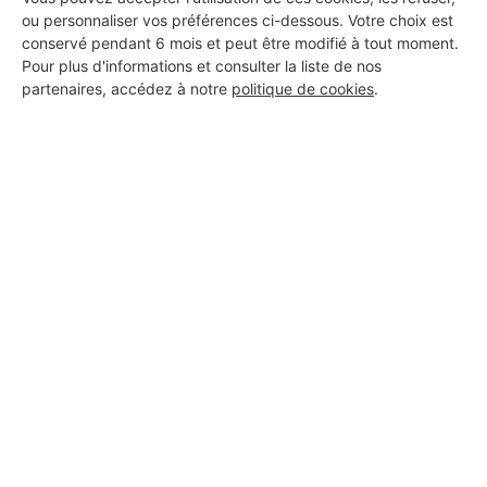
ou personnaliser vos préférences ci-dessous. Votre choix est
10 ans d'expérience
conservé pendant 6 mois et peut être modifié à tout moment.
Pour plus d'informations et consulter la liste de nos
Voir sa fiche
partenaires, accédez à notre
politique de cookies
.
JAF Bâtiments
Carquefou
12 ans d'expérience
Voir sa fiche
Aymen KARBIA architecte
Carquefou