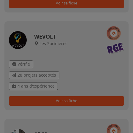
Voir sa fiche
WEVOLT
Les Sorinières
Vérifié
28 projets acceptés
4 ans d'expérience
Voir sa fiche