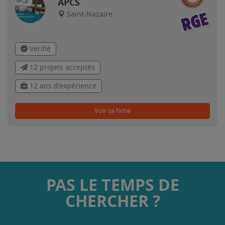
APCS
Saint-Nazaire
Vérifié
12 projets acceptés
12 ans d'expérience
Voir sa fiche
PAS LE TEMPS DE
CHERCHER ?