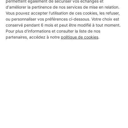
permettent également de sécuriser vos échanges et
Voir sa fiche
d'améliorer la pertinence de nos services de mise en relation.
Vous pouvez accepter l'utilisation de ces cookies, les refuser,
ou personnaliser vos préférences ci-dessous. Votre choix est
conservé pendant 6 mois et peut être modifié à tout moment.
Benoit Tixier
Pour plus d'informations et consulter la liste de nos
partenaires, accédez à notre
politique de cookies
.
Saint-Sébastien-sur-Loire
10 ans d'expérience
Voir sa fiche
EAU DEBIT PLOMBERIE
CHAUFFAGE
Saint-Sébastien-sur-Loire
8 ans d'expérience