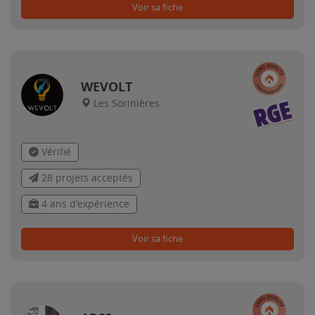
Voir sa fiche
WEVOLT
Les Sorinières
Vérifié
28 projets acceptés
4 ans d'expérience
Voir sa fiche