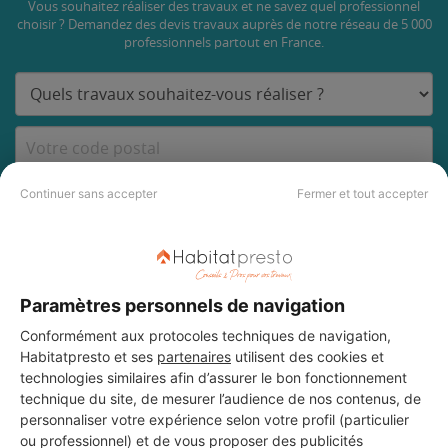
Vous souhaitez réaliser des travaux et ne savez quel professionnel
choisir ? Demandez des devis travaux
auprès de notre réseau de 5 000
professionnels partout en France.
DEMANDER UN DEVIS
Continuer sans accepter
Fermer et tout accepter
Les 4 autres Menuisiers pour
Paramètres personnels de navigation
vos travaux à Sucé-sur-Erdre
Conformément aux protocoles techniques de navigation,
Habitatpresto et ses
partenaires
utilisent des cookies et
technologies similaires afin d’assurer le bon fonctionnement
technique du site, de mesurer l’audience de nos contenus, de
TYPHA
personnaliser votre expérience selon votre profil (particulier
Sucé-sur-Erdre
ou professionnel) et de vous proposer des publicités