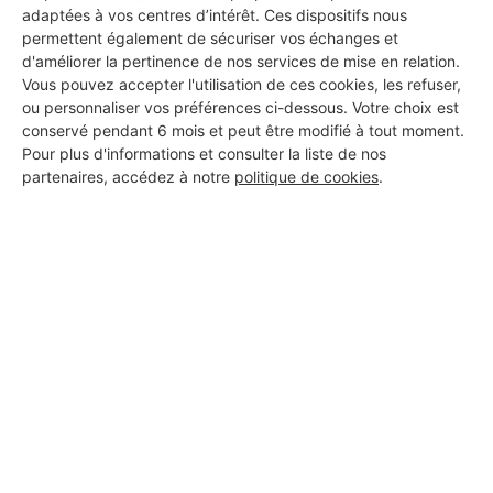
adaptées à vos centres d’intérêt. Ces dispositifs nous
permettent également de sécuriser vos échanges et
12 ans d'expérience
d'améliorer la pertinence de nos services de mise en relation.
Vous pouvez accepter l'utilisation de ces cookies, les refuser,
Voir sa fiche
ou personnaliser vos préférences ci-dessous. Votre choix est
conservé pendant 6 mois et peut être modifié à tout moment.
Pour plus d'informations et consulter la liste de nos
partenaires, accédez à notre
politique de cookies
.
PRESTIGE HABITAT
Sucé-sur-Erdre
4 ans d'expérience
Voir sa fiche
aydin ali
Sucé-sur-Erdre