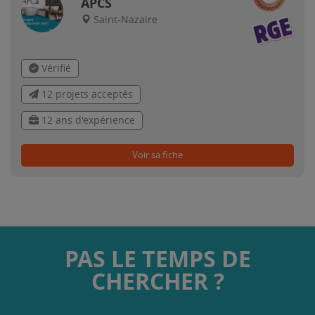
APCS
Saint-Nazaire
Vérifié
12 projets acceptés
12 ans d'expérience
Voir sa fiche
PAS LE TEMPS DE
CHERCHER ?