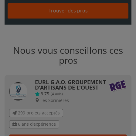
Trouver des pros
Nous vous conseillons ces
pros
EURL G.A.O. GROUPEMENT
D'ARTISANS DE L'OUEST
3.75
(
4
avis)
Les Sorinières
299 projets acceptés
6 ans d'expérience