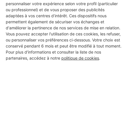
personnaliser votre expérience selon votre profil (particulier
ou professionnel) et de vous proposer des publicités
Mdb Fast
adaptées à vos centres d’intérêt. Ces dispositifs nous
permettent également de sécuriser vos échanges et
Bouchemaine
d'améliorer la pertinence de nos services de mise en relation.
Vous pouvez accepter l'utilisation de ces cookies, les refuser,
2 projets acceptés
ou personnaliser vos préférences ci-dessous. Votre choix est
conservé pendant 6 mois et peut être modifié à tout moment.
18 ans d'expérience
Pour plus d'informations et consulter la liste de nos
partenaires, accédez à notre
politique de cookies
.
Voir sa fiche
BEILLOUET MENUISERIE
Bouchemaine
6 ans d'expérience
Voir sa fiche