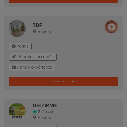
TDF
Angers
Vérifié
19 projets acceptés
7 ans d'expérience
Voir sa fiche
DELORME
2
(
1
avis)
Angers