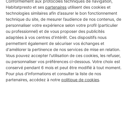
Conformément aux protocoles techniques de navigation,
Habitatpresto et ses
partenaires
utilisent des cookies et
Voir sa fiche
technologies similaires afin d’assurer le bon fonctionnement
technique du site, de mesurer l’audience de nos contenus, de
personnaliser votre expérience selon votre profil (particulier
ou professionnel) et de vous proposer des publicités
HERSARD MENUISERIE
adaptées à vos centres d’intérêt. Ces dispositifs nous
permettent également de sécuriser vos échanges et
Doué-en-Anjou
d'améliorer la pertinence de nos services de mise en relation.
Vous pouvez accepter l'utilisation de ces cookies, les refuser,
10 ans d'expérience
ou personnaliser vos préférences ci-dessous. Votre choix est
conservé pendant 6 mois et peut être modifié à tout moment.
Pour plus d'informations et consulter la liste de nos
Voir sa fiche
partenaires, accédez à notre
politique de cookies
.
AGELEC
Doué-en-Anjou
58 ans d'expérience