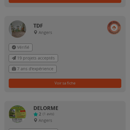
TDF
Angers
Vérifié
19 projets acceptés
7 ans d'expérience
Voir sa fiche
DELORME
2
(
1
avis)
Angers