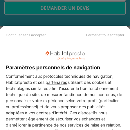
DEMANDER UN DEVIS
Continuer sans accepter
Fermer et tout accepter
Les 4 autres Menuisiers pour
vos travaux à La Flèche
Paramètres personnels de navigation
SARL AC2P LA FLECHE
Conformément aux protocoles techniques de navigation,
La Flèche
Habitatpresto et ses
partenaires
utilisent des cookies et
technologies similaires afin d’assurer le bon fonctionnement
13 ans d'expérience
technique du site, de mesurer l’audience de nos contenus, de
personnaliser votre expérience selon votre profil (particulier
ou professionnel) et de vous proposer des publicités
Voir sa fiche
adaptées à vos centres d’intérêt. Ces dispositifs nous
permettent également de sécuriser vos échanges et
d'améliorer la pertinence de nos services de mise en relation.