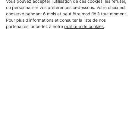
Vous pouvez accepter l'utilisation de ces cookies, les refuser,
illiCO travaux La Flèche et Baugé
ou personnaliser vos préférences ci-dessous. Votre choix est
en Anjou
conservé pendant 6 mois et peut être modifié à tout moment.
La Flèche
Pour plus d'informations et consulter la liste de nos
partenaires, accédez à notre
politique de cookies
.
7 ans d'expérience
Voir sa fiche
TAVANO BATIMENT
La Flèche
14 ans d'expérience
Voir sa fiche