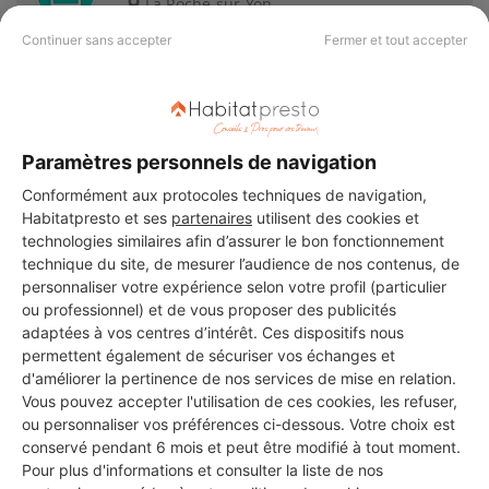
La Roche-sur-Yon
Continuer sans accepter
Fermer et tout accepter
9 ans d'expérience
Voir sa fiche
Paramètres personnels de navigation
Conformément aux protocoles techniques de navigation,
Alliance Energie Process
Habitatpresto et ses
partenaires
utilisent des cookies et
technologies similaires afin d’assurer le bon fonctionnement
La Roche-sur-Yon
technique du site, de mesurer l’audience de nos contenus, de
personnaliser votre expérience selon votre profil (particulier
14 ans d'expérience
ou professionnel) et de vous proposer des publicités
adaptées à vos centres d’intérêt. Ces dispositifs nous
Voir sa fiche
permettent également de sécuriser vos échanges et
d'améliorer la pertinence de nos services de mise en relation.
Vous pouvez accepter l'utilisation de ces cookies, les refuser,
ou personnaliser vos préférences ci-dessous. Votre choix est
conservé pendant 6 mois et peut être modifié à tout moment.
MONSIEUR ERKAN ALTUNTAS
Pour plus d'informations et consulter la liste de nos
La Roche-sur-Yon