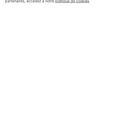
partenaires, accédez à notre
politique de cookies
.
9 ans d'expérience
Voir sa fiche
A.V.O
La Roche-sur-Yon
6 ans d'expérience
Voir sa fiche
électricien/plombier statut eirl
La Roche-sur-Yon