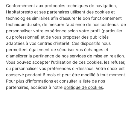
Conformément aux protocoles techniques de navigation,
Voir sa fiche
Habitatpresto et ses
partenaires
utilisent des cookies et
technologies similaires afin d’assurer le bon fonctionnement
technique du site, de mesurer l’audience de nos contenus, de
personnaliser votre expérience selon votre profil (particulier
ou professionnel) et de vous proposer des publicités
OZKOSAR PLOMBERIE
adaptées à vos centres d’intérêt. Ces dispositifs nous
Digne-les-Bains
permettent également de sécuriser vos échanges et
d'améliorer la pertinence de nos services de mise en relation.
7 ans d'expérience
Vous pouvez accepter l'utilisation de ces cookies, les refuser,
ou personnaliser vos préférences ci-dessous. Votre choix est
conservé pendant 6 mois et peut être modifié à tout moment.
Voir sa fiche
Pour plus d'informations et consulter la liste de nos
partenaires, accédez à notre
politique de cookies
.
COBRA
Digne-les-Bains
7 ans d'expérience