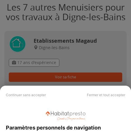
Les 7 autres Menuisiers pour
vos travaux à Digne-les-Bains
Etablissements Magaud
Digne-les-Bains
17 ans d'expérience
Voir sa fiche
Continuer sans accepter
Fermer et tout accepter
Arakelyan Manuk
Digne-les-Bains
6 ans d'expérience
Paramètres personnels de navigation