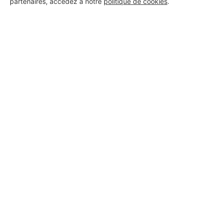
partenaires, accédez à notre
politique de cookies
.
Voir sa fiche
GURBAT CONSTRUCTIONS
Saint-Victoret
7 ans d'expérience
Voir sa fiche
BAT-SUD
Saint-Victoret
7 ans d'expérience