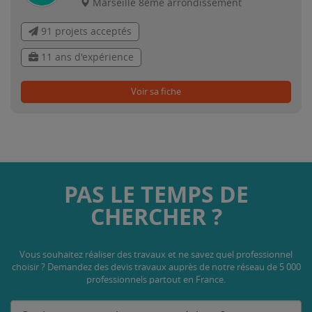
Marseille 8ème arrondissement
91 projets acceptés
11 ans d'expérience
Voir sa fiche
PAS LE TEMPS DE
CHERCHER ?
Vous souhaitez réaliser des travaux et ne savez quel professionnel
choisir ? Demandez des devis travaux
auprès de notre réseau de 5 000
professionnels partout en France.