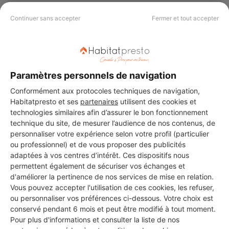
Voir sa fiche
Continuer sans accepter
Fermer et tout accepter
B.N.S BATIMENT
Paramètres personnels de navigation
Saint-Victoret
Conformément aux protocoles techniques de navigation,
Habitatpresto et ses
partenaires
utilisent des cookies et
8 ans d'expérience
technologies similaires afin d’assurer le bon fonctionnement
technique du site, de mesurer l’audience de nos contenus, de
Voir sa fiche
personnaliser votre expérience selon votre profil (particulier
ou professionnel) et de vous proposer des publicités
adaptées à vos centres d’intérêt. Ces dispositifs nous
permettent également de sécuriser vos échanges et
PCG MACONNERIE
d'améliorer la pertinence de nos services de mise en relation.
Vous pouvez accepter l'utilisation de ces cookies, les refuser,
Saint-Victoret
ou personnaliser vos préférences ci-dessous. Votre choix est
conservé pendant 6 mois et peut être modifié à tout moment.
8 ans d'expérience
Pour plus d'informations et consulter la liste de nos