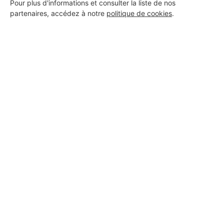
Pour plus d'informations et consulter la liste de nos
partenaires, accédez à notre
politique de cookies
.
AVATELEC
Six-Fours-les-Plages
8 ans d'expérience
Voir sa fiche
Aquavar bâtiment // 499
Six-Fours-les-Plages
7 ans d'expérience
Voir sa fiche