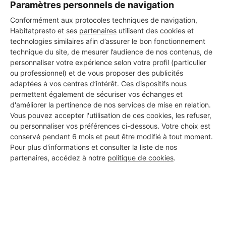
Paramètres personnels de navigation
Conformément aux protocoles techniques de navigation,
INFORMATIONS SUR L'ENTREPRISE
Habitatpresto et ses
partenaires
utilisent des cookies et
:
technologies similaires afin d’assurer le bon fonctionnement
technique du site, de mesurer l’audience de nos contenus, de
Ce professionnel n'a pas encore ajouté de description.
personnaliser votre expérience selon votre profil (particulier
ou professionnel) et de vous proposer des publicités
adaptées à vos centres d’intérêt. Ces dispositifs nous
permettent également de sécuriser vos échanges et
DOCUMENTS OFFICIELS MIS EN
d'améliorer la pertinence de nos services de mise en relation.
LIGNE :
Vous pouvez accepter l'utilisation de ces cookies, les refuser,
ou personnaliser vos préférences ci-dessous. Votre choix est
Ce professionnel n'a pas encore mis en ligne de documents
conservé pendant 6 mois et peut être modifié à tout moment.
officiels
Pour plus d'informations et consulter la liste de nos
partenaires, accédez à notre
politique de cookies
.
EVALUATIONS :
Ce professionnel n'a pas encore reçu d'évaluation