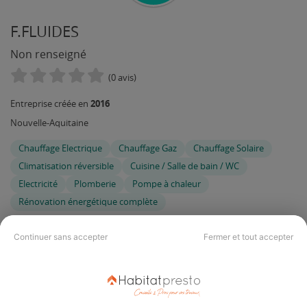
F.FLUIDES
Non renseigné
(0 avis)
2016
Entreprise créée en
Nouvelle-Aquitaine
Chauffage Electrique
Chauffage Gaz
Chauffage Solaire
Climatisation réversible
Cuisine / Salle de bain / WC
Electricité
Plomberie
Pompe à chaleur
Rénovation énergétique complète
Continuer sans accepter
Fermer et tout accepter
Vous êtes gérant de cette entreprise ?
Connectez-vous
pour
mettre à jour votre fiche ou appelez-nous au 09 74 73 80 80 (du
lundi au vendredi, de 9h à 18h, prix d'un appel local)