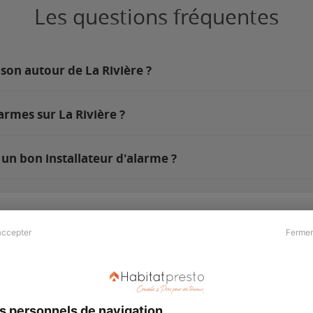
Les questions fréquentes
son autour de La Rivière ?
armes sur La Rivière ?
 un bon installateur d'alarme ?
accepter
Fermer
Presse & Partenaires
À propos
Revue de presse
Qui sommes nous ?
he
Kit média
Recrutement
s personnels de navigation
Témoignages