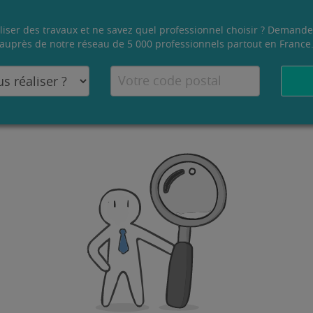
liser des travaux et ne savez quel professionnel choisir ? Demande
auprès de notre réseau de 5 000 professionnels partout en France