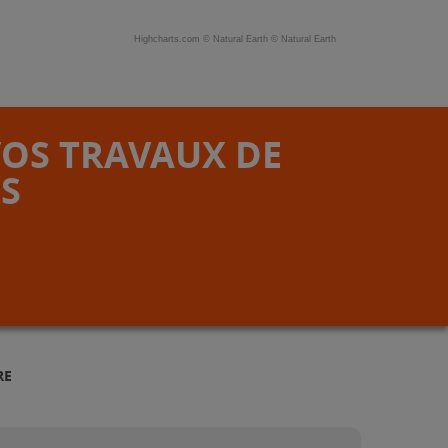
Highcharts.com ©
Natural Earth
©
Natural Earth
VOS TRAVAUX DE
S
RE