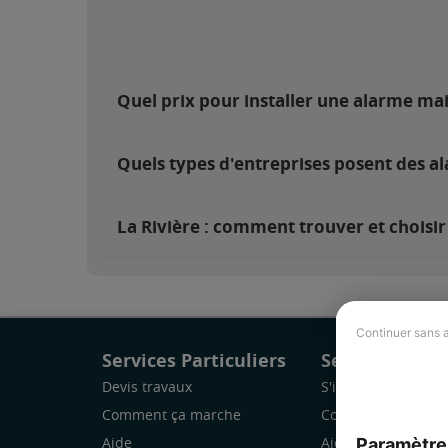
Quel prix pour installer une alarme mai
Quels types d'entreprises posent des al
La Rivière : comment trouver et choisir
Continuer sans 
Services Particuliers
Services Pro
Devis travaux
S'inscrire
Comment ça marche
Comment ça marc
Paramètre
Aide
Aide