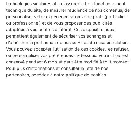
technologies similaires afin d’assurer le bon fonctionnement
technique du site, de mesurer l’audience de nos contenus, de
personnaliser votre expérience selon votre profil (particulier
ou professionnel) et de vous proposer des publicités
adaptées à vos centres d’intérêt. Ces dispositifs nous
Les 1 autres Installateurs
permettent également de sécuriser vos échanges et
d'alarmes pour vos travaux à
d'améliorer la pertinence de nos services de mise en relation.
Vous pouvez accepter l'utilisation de ces cookies, les refuser,
Trégueux
ou personnaliser vos préférences ci-dessous. Votre choix est
conservé pendant 6 mois et peut être modifié à tout moment.
Pour plus d'informations et consulter la liste de nos
partenaires, accédez à notre
politique de cookies
.
Ag Elec
Trégueux
6 ans d'expérience
Voir sa fiche