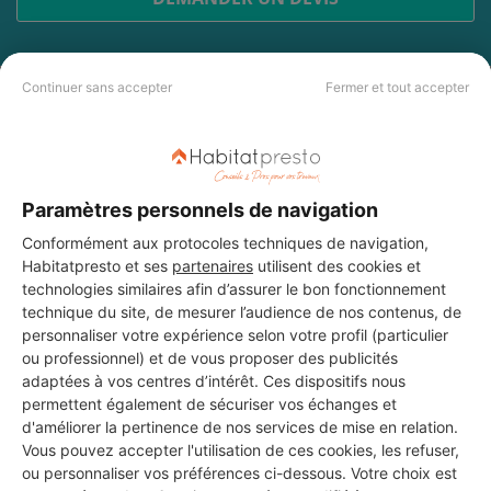
Continuer sans accepter
Fermer et tout accepter
Les 4 autres Installateurs
d'alarmes pour vos travaux à
Lingolsheim
Paramètres personnels de navigation
Conformément aux protocoles techniques de navigation,
Habitatpresto et ses
partenaires
utilisent des cookies et
ELECTRICITÉ GÉNÉRALE CALISKAN
technologies similaires afin d’assurer le bon fonctionnement
Lingolsheim
technique du site, de mesurer l’audience de nos contenus, de
personnaliser votre expérience selon votre profil (particulier
ou professionnel) et de vous proposer des publicités
3 ans d'expérience
adaptées à vos centres d’intérêt. Ces dispositifs nous
permettent également de sécuriser vos échanges et
Voir sa fiche
d'améliorer la pertinence de nos services de mise en relation.
Vous pouvez accepter l'utilisation de ces cookies, les refuser,
ou personnaliser vos préférences ci-dessous. Votre choix est