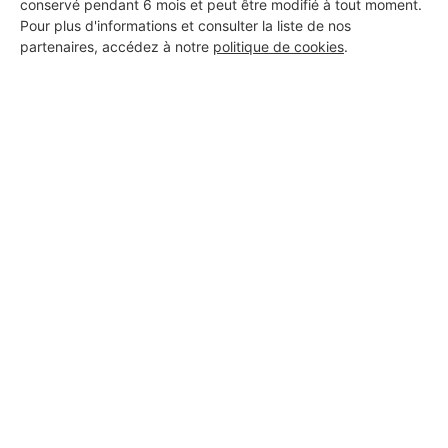
conservé pendant 6 mois et peut être modifié à tout moment.
JOEDI TRAVAUX SAS
Pour plus d'informations et consulter la liste de nos
partenaires, accédez à notre
politique de cookies
.
Lingolsheim
8 ans d'expérience
Voir sa fiche
bkh multitechnique
Lingolsheim
7 ans d'expérience
Voir sa fiche