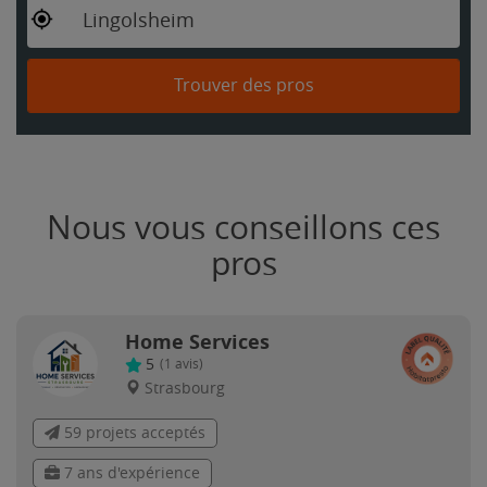
Lingolsheim
Trouver des pros
Nous vous conseillons ces
pros
Home Services
5
(
1
avis)
Strasbourg
59 projets acceptés
7 ans d'expérience