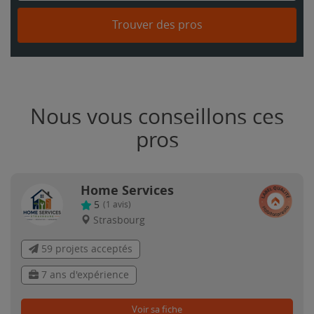
Trouver des pros
Nous vous conseillons ces
pros
Home Services
5
(
1
avis)
Strasbourg
59 projets acceptés
7 ans d'expérience
Voir sa fiche