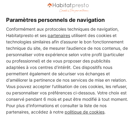
Les 3 autres Installateurs
Paramètres personnels de navigation
d'alarmes pour vos travaux à
Conformément aux protocoles techniques de navigation,
Habitatpresto et ses
partenaires
utilisent des cookies et
Obernai
technologies similaires afin d’assurer le bon fonctionnement
technique du site, de mesurer l’audience de nos contenus, de
personnaliser votre expérience selon votre profil (particulier
ou professionnel) et de vous proposer des publicités
OVOLT
adaptées à vos centres d’intérêt. Ces dispositifs nous
Obernai
permettent également de sécuriser vos échanges et
d'améliorer la pertinence de nos services de mise en relation.
12 ans d'expérience
Vous pouvez accepter l'utilisation de ces cookies, les refuser,
ou personnaliser vos préférences ci-dessous. Votre choix est
conservé pendant 6 mois et peut être modifié à tout moment.
Voir sa fiche
Pour plus d'informations et consulter la liste de nos
partenaires, accédez à notre
politique de cookies
.
Tanes électricité