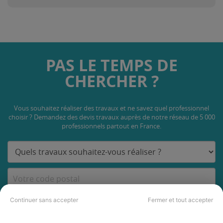
PAS LE TEMPS DE
CHERCHER ?
Vous souhaitez réaliser des travaux et ne savez quel professionnel
choisir ? Demandez des devis travaux
auprès de notre réseau de 5 000
professionnels partout en France.
DEMANDER UN DEVIS
Continuer sans accepter
Fermer et tout accepter