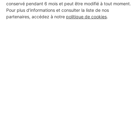
KLEIM JACKY
conservé pendant 6 mois et peut être modifié à tout moment.
Pour plus d'informations et consulter la liste de nos
Obernai
partenaires, accédez à notre
politique de cookies
.
Voir sa fiche
Tanes électricité
Obernai
Voir sa fiche
SL Renov
Obernai