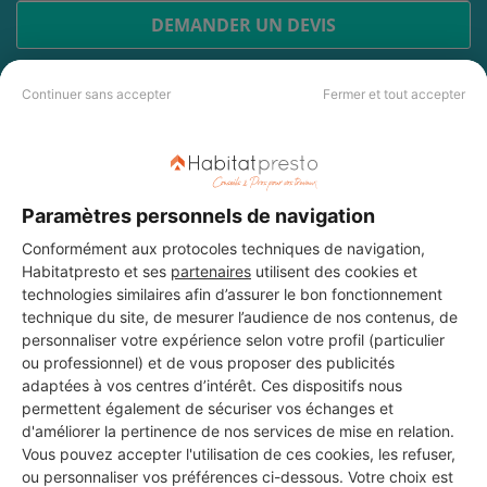
DEMANDER UN DEVIS
Continuer sans accepter
Fermer et tout accepter
Les 4 autres Menuisiers pour
vos travaux à Obernai
Paramètres personnels de navigation
Conformément aux protocoles techniques de navigation,
OVOLT
Habitatpresto et ses
partenaires
utilisent des cookies et
Obernai
technologies similaires afin d’assurer le bon fonctionnement
technique du site, de mesurer l’audience de nos contenus, de
personnaliser votre expérience selon votre profil (particulier
12 ans d'expérience
ou professionnel) et de vous proposer des publicités
adaptées à vos centres d’intérêt. Ces dispositifs nous
Voir sa fiche
permettent également de sécuriser vos échanges et
d'améliorer la pertinence de nos services de mise en relation.
Vous pouvez accepter l'utilisation de ces cookies, les refuser,
ou personnaliser vos préférences ci-dessous. Votre choix est