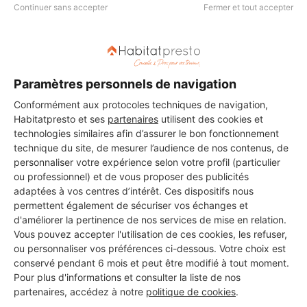
Continuer sans accepter
Fermer et tout accepter
DEMANDER UN DEVIS
Paramètres personnels de navigation
Conformément aux protocoles techniques de navigation,
Habitatpresto et ses
partenaires
utilisent des cookies et
technologies similaires afin d’assurer le bon fonctionnement
Les 1 autres Installateurs
technique du site, de mesurer l’audience de nos contenus, de
personnaliser votre expérience selon votre profil (particulier
d'alarmes pour vos travaux à
ou professionnel) et de vous proposer des publicités
Quesnoy-sur-Deûle
adaptées à vos centres d’intérêt. Ces dispositifs nous
permettent également de sécuriser vos échanges et
d'améliorer la pertinence de nos services de mise en relation.
Vous pouvez accepter l'utilisation de ces cookies, les refuser,
SQUIMBRE OLIVIER
ou personnaliser vos préférences ci-dessous. Votre choix est
conservé pendant 6 mois et peut être modifié à tout moment.
Quesnoy-sur-Deûle
Pour plus d'informations et consulter la liste de nos
partenaires, accédez à notre
politique de cookies
.
16 ans d'expérience