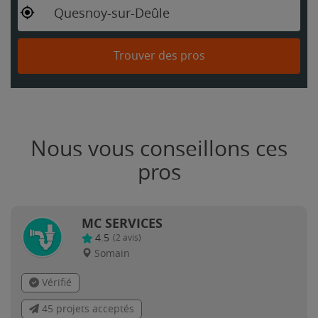
Quesnoy-sur-Deûle
Trouver des pros
Nous vous conseillons ces
pros
MC SERVICES
4.5
(
2
avis)
Somain
Vérifié
45 projets acceptés