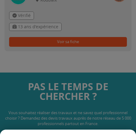
Roubaix
Vérifié
13 ans d'expérience
Voir sa fiche
PAS LE TEMPS DE
CHERCHER ?
Vous souhaitez réaliser des travaux et ne savez quel professionnel
choisir ? Demandez des devis travaux
auprès de notre réseau de 5 000
professionnels partout en France.