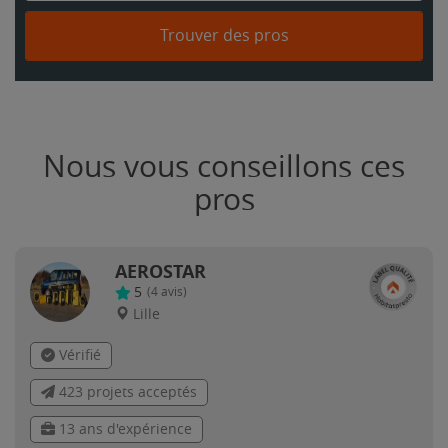
Trouver des pros
Nous vous conseillons ces
pros
AEROSTAR
5
(
4
avis)
Lille
Vérifié
423 projets acceptés
13 ans d'expérience