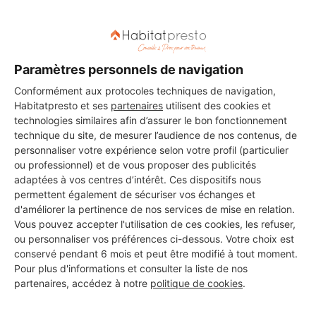
Paramètres personnels de navigation
DEMANDER UN DEVIS
Conformément aux protocoles techniques de navigation,
Habitatpresto et ses
partenaires
utilisent des cookies et
technologies similaires afin d’assurer le bon fonctionnement
technique du site, de mesurer l’audience de nos contenus, de
personnaliser votre expérience selon votre profil (particulier
Les 1 autres Menuisiers pour
ou professionnel) et de vous proposer des publicités
vos travaux à Quesnoy-sur-
adaptées à vos centres d’intérêt. Ces dispositifs nous
permettent également de sécuriser vos échanges et
Deûle
d'améliorer la pertinence de nos services de mise en relation.
Vous pouvez accepter l'utilisation de ces cookies, les refuser,
ou personnaliser vos préférences ci-dessous. Votre choix est
conservé pendant 6 mois et peut être modifié à tout moment.
SQUIMBRE OLIVIER
Pour plus d'informations et consulter la liste de nos
Quesnoy-sur-Deûle
partenaires, accédez à notre
politique de cookies
.