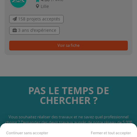
Lille
158 projets acceptés
3 ans d'expérience
Voir sa fiche
PAS LE TEMPS DE
CHERCHER ?
Vous souhaitez réaliser des travaux et ne savez quel professionnel
choisir ? Demandez des devis travaux
auprès de notre réseau de 5 000
professionnels partout en France.
Continuer sans accepter
Fermer et tout accepter