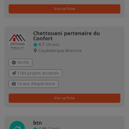
Voir sa fiche
Chettouani partenaire du
Confort
4.7
(
20
avis)
Coudekerque-Branche
Vérifié
1184 projets acceptés
14 ans d'expérience
Voir sa fiche
btn
4.86
(
7
avis)