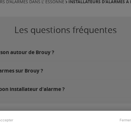
INSTALLATEURS D'ALARMES À
RS D'ALARMES DANS L' ESSONNE
Les questions fréquentes
ison autour de Brouy ?
larmes sur Brouy ?
bon installateur d'alarme ?
accepter
Fermer
Presse & Partenaires
À propos