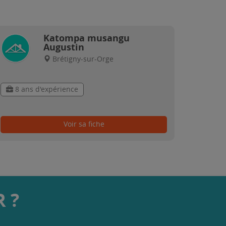
Katompa musangu
Augustin
Brétigny-sur-Orge
8 ans d'expérience
Voir sa fiche
 ?