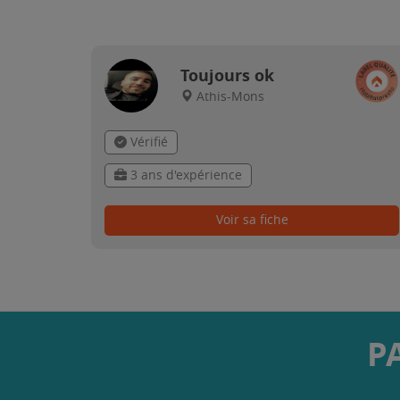
Toujours ok
Athis-Mons
Vérifié
3 ans d'expérience
Voir sa fiche
P