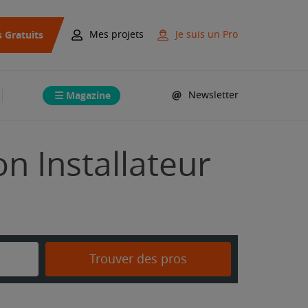
s Gratuits
Mes projets
Je suis un Pro
Magazine
Newsletter
on Installateur
Trouver des pros