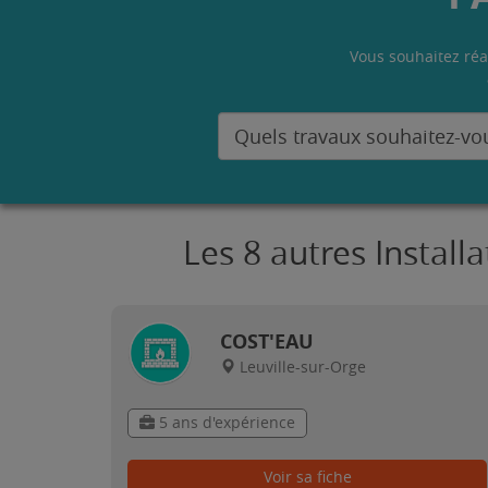
Vous souhaitez réa
Les 8 autres Install
COST'EAU
Leuville-sur-Orge
5 ans d'expérience
Voir sa fiche